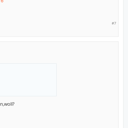
16
#7
n,woll?