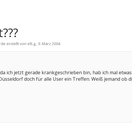
t???
rde erstellt von
elli.g.
,
9. März 2004
.
r da ich jetzt gerade krankgeschrieben bin, hab ich mal etwas
Düsseldorf doch für alle User ein Treffen. Weiß jemand ob di