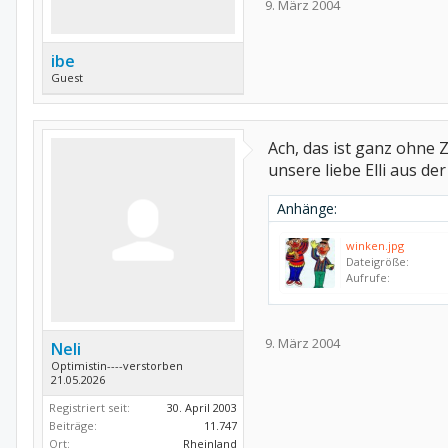
9. März 2004
ibe
Guest
Ach, das ist ganz ohne Z
unsere liebe Elli aus der 
Anhänge:
winken.jpg
Dateigröße:
Aufrufe:
9. März 2004
Neli
Optimistin----verstorben
21.05.2026
Registriert seit:
30. April 2003
Beiträge:
11.747
Ort:
Rheinland