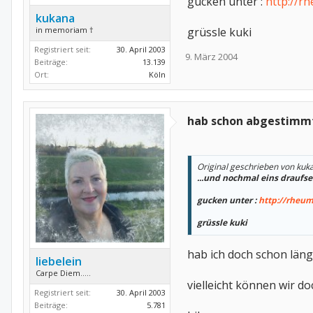
gucken unter :
http://r
kukana
in memoriam †
grüssle kuki
Registriert seit:
30. April 2003
9. März 2004
Beiträge:
13.139
Ort:
Köln
hab schon abgestimmt..
Original geschrieben von kuk
...und nochmal eins draufs
gucken unter :
http://rheu
grüssle kuki
hab ich doch schon läng
liebelein
Carpe Diem.....
vielleicht können wir doc
Registriert seit:
30. April 2003
Beiträge:
5.781