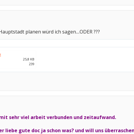
ne Hauptstadt planen würd ich sagen....ODER ???
g
25,8 KB
239
mit sehr viel arbeit verbunden und zeitaufwand.
der liebe gute doc ja schon was? und will uns überrasc