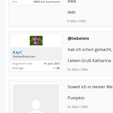
biba
Ort:
NRW bei Dortmund
liebi
9. März 2004
@liebelein
hab ich schon gemacht,
KayC
Stehauffrauchen
Lieben Gruß Katharina
Registriert seit:
14. Juni 2003
Beiträge:
1.158
10. März 2004
Soweit ich in meiner We
Pumpkin
10. März 2004