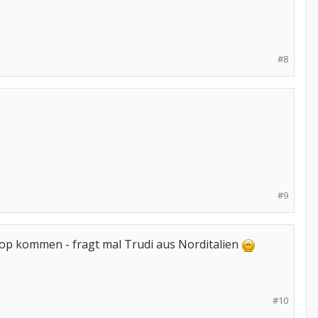
#8
#9
shop kommen - fragt mal Trudi aus Norditalien
#10