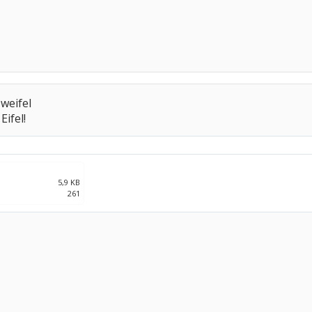
weifel
Eifel!
5,9 KB
261