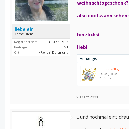
weihnachtsgeschenk?*
also doc l.wann sehen 
liebelein
herzlichst
Carpe Diem.....
Registriert seit:
30. April 2003
liebi
Beiträge:
5.781
Ort:
NRW bei Dortmund
Anhänge:
pimboli-38.gif
Dateigröße:
Aufrufe:
9. März 2004
...und nochmal eins dr