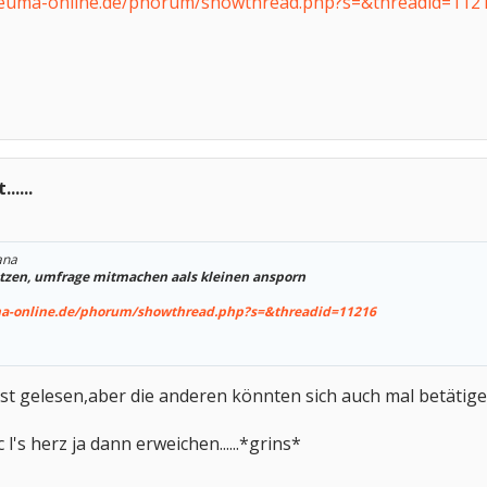
heuma-online.de/phorum/showthread.php?s=&threadid=112
....
ana
etzen, umfrage mitmachen aals kleinen ansporn
ma-online.de/phorum/showthread.php?s=&threadid=11216
st gelesen,aber die anderen könnten sich auch mal betätige
 l's herz ja dann erweichen......*grins*