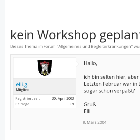
kein Workshop geplan
Dieses Thema im Forum "
Allgemeines und Begleiterkrankungen
" wu
Hallo,
ich bin selten hier, abe
Letzten Februar war in 
elli.g.
Mitglied
sogar schon verpaßt?
Registriert seit:
30. April 2003
Gruß
Beiträge:
69
Elli
9. März 2004