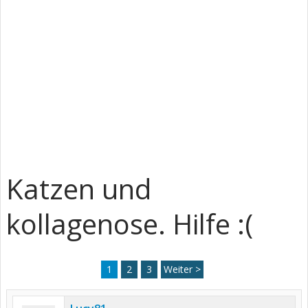
Katzen und
kollagenose. Hilfe :(
1
2
3
Weiter >