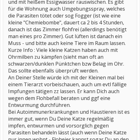
und mit heißem Essigwasser rauswischen. Es gibt
für die Wohnung auch Umgebungsspray, welches
die Parasiten tötet oder sog Fogger (ist wie eine
kleine "Chemiebombe", dauert ca 2 bis 4 Stunden,
danach ist das Zimmer flohfrei (allerdings benötigt
man eines pro Zimmer). Gut lüften ist danach ein
Muss - und bitte auch keine Tiere im Raum lassen.
Kurze Info : Viele kleine Katzen haben auch mit
Ohrmilben zu kämpfen (sieht man oft an
schwarzen/dunklen Pünktchen bzw Belag im Ohr.
Das sollte ebenfalls überprüft werden.
An Deiner Stelle würde ich mit der Kleinen mal bei
einem Tierarzt vorbeischauen, auch um evtl fällige
Impfungen tätigen zz lassen. Er kann Dich auch
wegen dem Flohbefall beraten und ggf eine
Entwurmung durchführen.
Bei Autoimmunerkrankungen und Haustieren ist es
immer gut, wenn Du Deine Katze regelmäßig
impfen, entwurmen und vorsorglich gegen
Parasiten behandeln lässt (auch wenn Deine Katze
nur innen wohnt - Floheier kannst sogar Du an den