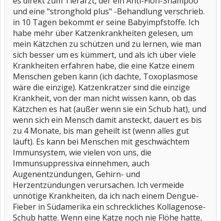
es direkt zum Tierarzt, der ein Anti-Floh-Shampoo
und eine "stronghold plus" -Behandlung verschrieb.
in 10 Tagen bekommt er seine Babyimpfstoffe. Ich
habe mehr über Katzenkrankheiten gelesen, um
mein Kätzchen zu schützen und zu lernen, wie man
sich besser um es kümmert, und als ich über viele
Krankheiten erfahren habe, die eine Katze einem
Menschen geben kann (ich dachte, Toxoplasmose
wäre die einzige). Katzenkratzer sind die einzige
Krankheit, von der man nicht wissen kann, ob das
Kätzchen es hat (außer wenn sie ein Schub hat), und
wenn sich ein Mensch damit ansteckt, dauert es bis
zu 4 Monate, bis man geheilt ist (wenn alles gut
läuft). Es kann bei Menschen mit geschwächtem
Immunsystem, wie vielen von uns, die
Immunsuppressiva einnehmen, auch
Augenentzündungen, Gehirn- und
Herzentzündungen verursachen. Ich vermeide
unnötige Krankheiten, da ich nach einem Dengue-
Fieber in Südamerika ein schreckliches Kollagenose-
Schub hatte. Wenn eine Katze noch nie Flöhe hatte,