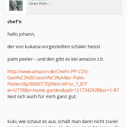
Carpe Diem.....
chef'n
hallo johann,
der von kukana vorgestellten schäler heisst
palm peeler-- und den gibt es bei amazon z.b.
http://www.amazon.de/Chefn-PP-CDU-
Gem%C3%BCsesch%C3%A4ler-Palm-
Peeler/dp/B000T7QANA/ref=sr_1_87?
ie=UTF8&s=home-garden&qid=1217342928&sr=1-87
liest sich auch für mich ganz gut.
kuki, wie schaut es aus. schält man dann nicht zuviel