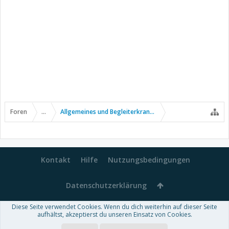
Foren
...
Allgemeines und Begleiterkrankungen
Kontakt
Hilfe
Nutzungsbedingungen
Datenschutzerklärung
Diese Seite verwendet Cookies. Wenn du dich weiterhin auf dieser Seite
Forum software by XenForo™
aufhältst, akzeptierst du unseren Einsatz von Cookies.
-
Deutsch von xenDach
Some XenForo functionality crafted by
Audentio Design
.