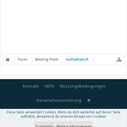
Foren
Meeting-Point
Kaffeeklatsch
Kontakt
Hilfe
Nutzungsbedingungen
Datenschutzerklärung
Diese Seite verwendet Cookies. Wenn du dich weiterhin auf dieser Seite
Forum software by XenForo™
aufhältst, akzeptierst du unseren Einsatz von Cookies.
-
Deutsch von xenDach
Some XenForo functionality crafted by
Audentio Design
.
Theme designed by
ThemeHouse
.
Zustimmen
Weitere Informationen