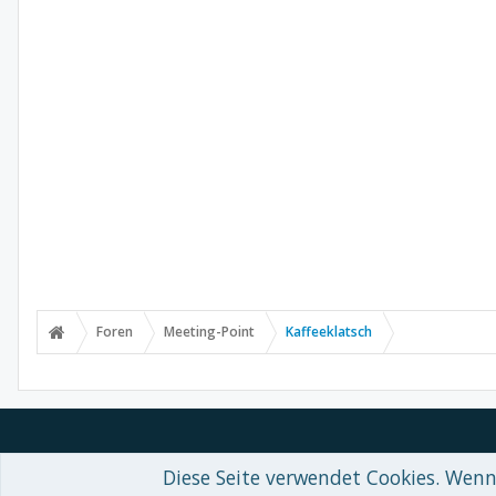
Foren
Meeting-Point
Kaffeeklatsch
Diese Seite verwendet Cookies. Wenn 
Forum software by XenForo™
© 2010-2018 XenForo Ltd.
-
Deutsch von