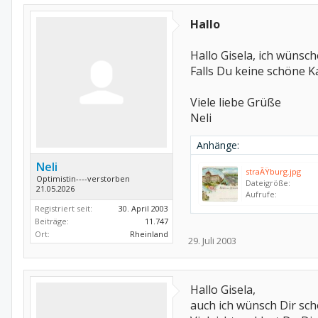
Hallo
Hallo Gisela, ich wünsc
Falls Du keine schöne K
Viele liebe Grüße
Neli
Anhänge:
Neli
straÃŸburg.jpg
Optimistin----verstorben
Dateigröße:
21.05.2026
Aufrufe:
Registriert seit:
30. April 2003
Beiträge:
11.747
Ort:
Rheinland
29. Juli 2003
Hallo Gisela,
auch ich wünsch Dir sc