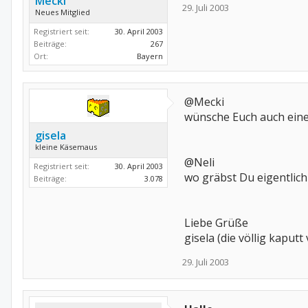
Mecki
29. Juli 2003
Neues Mitglied
Registriert seit:
30. April 2003
Beiträge:
267
Ort:
Bayern
@Mecki
wünsche Euch auch eine
gisela
kleine Käsemaus
@Neli
Registriert seit:
30. April 2003
wo gräbst Du eigentlich 
Beiträge:
3.078
Liebe Grüße
gisela (die völlig kaput
29. Juli 2003