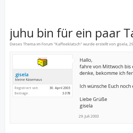
juhu bin für ein paar 
Dieses Thema im Forum "
Kaffeeklatsch
" wurde erstellt von
gisela
,
29
Hallo,
fahre von Mittwoch bis 
denke, bekomme ich fe
gisela
kleine Käsemaus
Ich wünsche Euch noch e
Registriert seit:
30. April 2003
Beiträge:
3.078
Liebe Grüße
gisela
29. Juli 2003