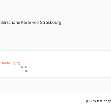
underschöne Karte von Strasbourg
 strasbourg.jpg
13,8 KB
80
(Du musst angem