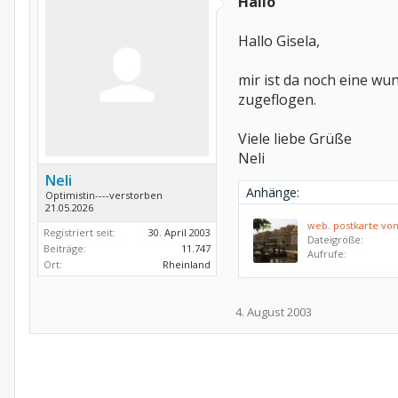
Hallo
Hallo Gisela,
mir ist da noch eine w
zugeflogen.
Viele liebe Grüße
Neli
Neli
Anhänge:
Optimistin----verstorben
21.05.2026
web. postkarte von
Registriert seit:
30. April 2003
Dateigröße:
Beiträge:
11.747
Aufrufe:
Ort:
Rheinland
4. August 2003