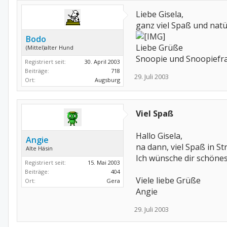
Liebe Gisela,
ganz viel Spaß und natü
Bodo
Liebe Grüße
(Mittel)alter Hund
Snoopie und Snoopiefr
Registriert seit:
30. April 2003
Beiträge:
718
29. Juli 2003
Ort:
Augsburg
Viel Spaß
Hallo Gisela,
Angie
na dann, viel Spaß in S
Alte Häsin
Ich wünsche dir schöne
Registriert seit:
15. Mai 2003
Beiträge:
404
Viele liebe Grüße
Ort:
Gera
Angie
29. Juli 2003