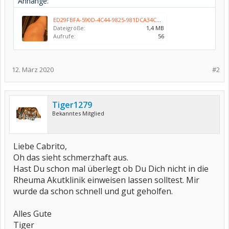
Anhänge:
ED29FBFA-590D-4C44-9825-981DCA34CA5B.jpeg
Dateigröße:
1,4 MB
Aufrufe:
56
12. März 2020
#2
Tiger1279
Bekanntes Mitglied
Liebe Cabrito,
Oh das sieht schmerzhaft aus.
Hast Du schon mal überlegt ob Du Dich nicht in die
Rheuma Akutklinik einweisen lassen solltest. Mir
wurde da schon schnell und gut geholfen.
Alles Gute
Tiger