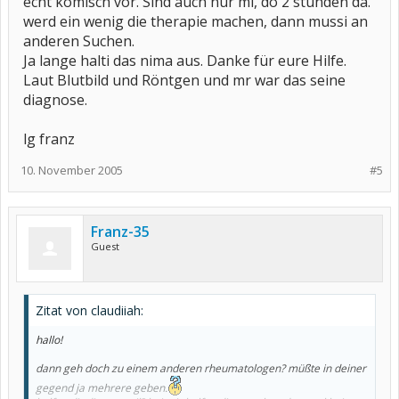
echt komisch vor. Sind auch nur mi, do 2 stunden da.
Du kannst doch nicht bis März mit den ewigen Schmerzen und
geschwollenen Gelenken leben !!! Das hält doch der Härteste auf
werd ein wenig die therapie machen, dann mussi an
Dauer nicht aus, wo du doch eh noch so viele andere
anderen Suchen.
krankheitsbedingte Baustellen hast.
Ja lange halti das nima aus. Danke für eure Hilfe.
Ich drücke dir ganz fest die Daumen dass du bald in kompetente
Laut Blutbild und Röntgen und mr war das seine
Hände kommst, denn das was du bist jetzt so bei den Ärzten erlebt
diagnose.
hast ist ja zum Haareraufen...
lg franz
10. November 2005
#5
Franz-35
Guest
Zitat von claudiiah:
hallo!
dann geh doch zu einem anderen rheumatologen? müßte in deiner
gegend ja mehrere geben.