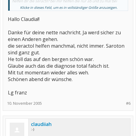
helfen dir die seractil? bei mir helfen die nur ab und zu mal bei
kopfweh und von den saroten könnt ich rund um die uhr schlafen
Klicke in dieses Feld, um es in vollständiger Größe anzuzeigen.
(10mg). aber momentan nehm i höchstens mal meloxicam, sonst
nix, außer mtx.
Hallo Claudia!!
ich komm aus dem kuhdorf, wo seractil hergestellt werden
Danke für deine nette nachricht. Ja werd sicher zu
ich muß auch erst im april wieder zum rheumadoc.
einen Anderen gehen.
die seractol helfen manchmal, nicht immer. Saroton
hatte heute einen wunderschönen tag, war auf den bergen und
hatte zwei gipfelsiege!
sind ganz gut.
hab auch tolle fotos gemacht
He toll das auf den bergen schön war.
liebe grüsse
Glaube auch das die diagnose total falsch ist.
claudia
Mit tut momentan wieder alles weh.
Schönen abend dir wünsche.
Lg franz
10. November 2005
#6
claudiiah
:-)