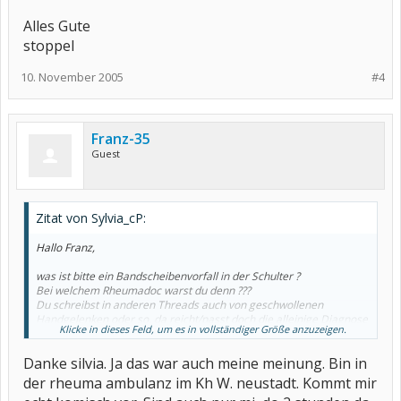
Alles Gute
stoppel
10. November 2005
#4
Franz-35
Guest
Zitat von Sylvia_cP:
Hallo Franz,
was ist bitte ein Bandscheibenvorfall in der Schulter ?
Bei welchem Rheumadoc warst du denn ???
Du schreibst in anderen Threads auch von geschwollenen
Handgelenken oder so, da reicht/passt doch die alleinige Diagnose
Klicke in dieses Feld, um es in vollständiger Größe anzuzeigen.
von heute nicht wirklich dazu (Schulterproblem und
Knorpelschaden im Knie).
Danke silvia. Ja das war auch meine meinung. Bin in
Gibt es denn eine Möglichkeit für dich ev. in Wien bei einem
der rheuma ambulanz im Kh W. neustadt. Kommt mir
Rheumaspezialisten vorstellig zu werden ?