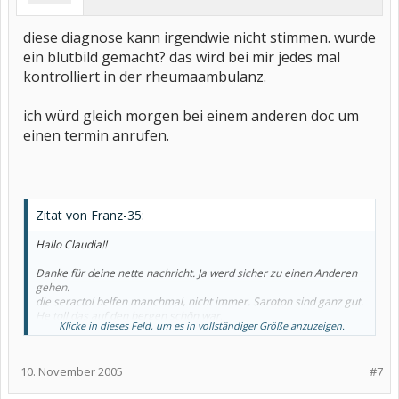
diese diagnose kann irgendwie nicht stimmen. wurde
ein blutbild gemacht? das wird bei mir jedes mal
kontrolliert in der rheumaambulanz.
ich würd gleich morgen bei einem anderen doc um
einen termin anrufen.
Zitat von Franz-35:
Hallo Claudia!!
Danke für deine nette nachricht. Ja werd sicher zu einen Anderen
gehen.
die seractol helfen manchmal, nicht immer. Saroton sind ganz gut.
He toll das auf den bergen schön war.
Klicke in dieses Feld, um es in vollständiger Größe anzuzeigen.
Glaube auch das die diagnose total falsch ist.
Mit tut momentan wieder alles weh.
Schönen abend dir wünsche.
10. November 2005
#7
Lg franz