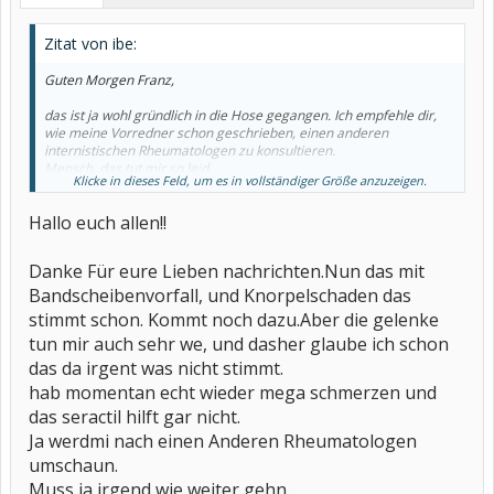
Zitat von ibe:
Guten Morgen Franz,
das ist ja wohl gründlich in die Hose gegangen. Ich empfehle dir,
wie meine Vorredner schon geschrieben, einen anderen
internistischen Rheumatologen zu konsultieren.
Mensch, das tut mir so leid.
Klicke in dieses Feld, um es in vollständiger Größe anzuzeigen.
Viel Erfolg und endlich Hilfe wünscht dir ibe.
Hallo euch allen!!
Danke Für eure Lieben nachrichten.Nun das mit
Bandscheibenvorfall, und Knorpelschaden das
stimmt schon. Kommt noch dazu.Aber die gelenke
tun mir auch sehr we, und dasher glaube ich schon
das da irgent was nicht stimmt.
hab momentan echt wieder mega schmerzen und
das seractil hilft gar nicht.
Ja werdmi nach einen Anderen Rheumatologen
umschaun.
Muss ja irgend wie weiter gehn.