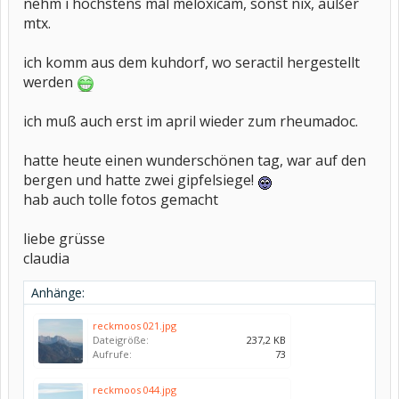
nehm i höchstens mal meloxicam, sonst nix, außer
mtx.
ich komm aus dem kuhdorf, wo seractil hergestellt
werden
ich muß auch erst im april wieder zum rheumadoc.
hatte heute einen wunderschönen tag, war auf den
bergen und hatte zwei gipfelsiege!
hab auch tolle fotos gemacht
liebe grüsse
claudia
Anhänge:
reckmoos 021.jpg
Dateigröße:
237,2 KB
Aufrufe:
73
reckmoos 044.jpg