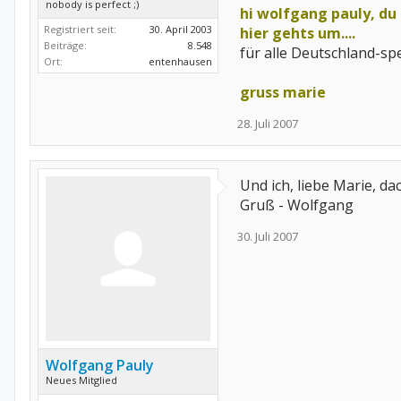
nobody is perfect ;)
hi wolfgang pauly, du 
Registriert seit:
30. April 2003
hier gehts um....
Beiträge:
8.548
für alle Deutschland-s
Ort:
entenhausen
gruss marie
28. Juli 2007
Und ich, liebe Marie, d
Gruß - Wolfgang
30. Juli 2007
Wolfgang Pauly
Neues Mitglied