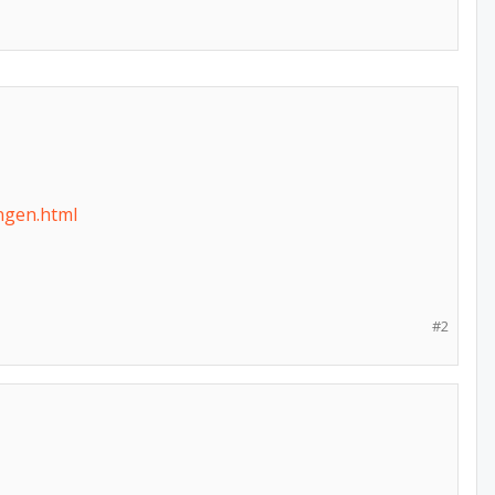
ngen.html
#2