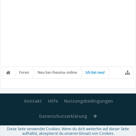
Foren
Neu bei rheuma-online
Ich bin neu!
Kontakt
Hilfe
Nutzungsbedingungen
Datenschutzerklärung
Diese Seite verwendet Cookies. Wenn du dich weiterhin auf dieser Seite
Forum software by XenForo™
aufhältst, akzeptierst du unseren Einsatz von Cookies.
-
Deutsch von xenDach