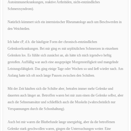
Autoimmunerkrankungen, reaktive Arthritiden, nicht-entzündliches
Schmerzsyndrom).
Natürlich kümmert sich ein internistischer Rheumatologe auch um Beschwerden in
den Weichteilen.
Ich habe cP, d.h. die häufigste Form der chronisch-entzündlichen
Gelenkserkrankungen. Bei mir ging es mit urplötzlichen Schmerzen in einzelnen
Gelenken los. Es fühlte sich zunächst an, als hätte ich mich irgendwo heftig
gestoßen. Auffällig war auch eine ausgeprägte Morgensteifigkeit und mangelnde
Leistungsfähigkeit. Das ging einige Tage oder Wochen so und ließ wieder nach. Am
Anfang hatte ich oft noch lange Pausen zwischen den Schüben.
Mit der Zeit häuften sich die Schübe aber, betrafen immer mehr Gelenke und
dauerten auch länger an. Betroffen waren bei mir zum einen die Gelenke selbst, aber
auch die Sehnenansätze und schließlich auch die Muskeln (wahrscheinlich nur
Verspannungen durch die Schonhaltung).
Auch bei mir waren die Blutbefunde lange unergiebig, aber da die betroffenen
Gelenke stark geschwollen waren, gingen die Untersuchungen weiter. Eine