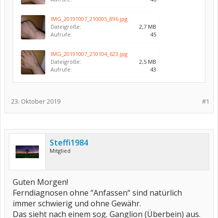
IMG_20191007_210005_896.jpg
Dateigröße:
2,7 MB
Aufrufe:
45
IMG_20191007_210104_623.jpg
Dateigröße:
2,5 MB
Aufrufe:
43
23. Oktober 2019
#1
Steffi1984
Mitglied
Guten Morgen!
Ferndiagnosen ohne “Anfassen“ sind natürlich
immer schwierig und ohne Gewähr.
Das sieht nach einem sog. Ganglion (Überbein) aus.