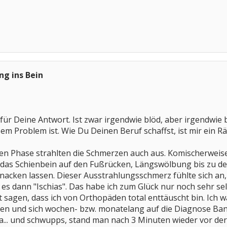
g ins Bein
für Deine Antwort. Ist zwar irgendwie blöd, aber irgendwie 
em Problem ist. Wie Du Deinen Beruf schaffst, ist mir ein Rä
en Phase strahlten die Schmerzen auch aus. Komischerweise
das Schienbein auf den Fußrücken, Längswölbung bis zu den
nacken lassen. Dieser Ausstrahlungsschmerz fühlte sich an,
es dann "Ischias". Das habe ich zum Glück nur noch sehr selt
sagen, dass ich von Orthopäden total enttäuscht bin. Ich war
en und sich wochen- bzw. monatelang auf die Diagnose Bands
a... und schwupps, stand man nach 3 Minuten wieder vor der