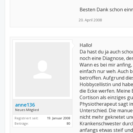
Besten Dank schon einm
20. April 2008
Hallo!
Da hast du ja auch schon
noch eine Diagnose, de
Wann es bei mir anfing, 
einfach nur weh. Auch bü
betroffen. Aufgrund die
Hobbycellistin und habe
die Ecke werfen. Meine 
Cortison als einziges gu
Physiotherapeut sagt im
anne136
Unterschied. Die manue
Neues Mitglied
nicht mehr geknetet und
Registriert seit:
19. Januar 2008
Krankenschwester durch d
Beiträge:
80
anfangs etwas steif und 