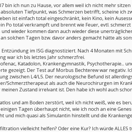
 bin ich nun zu Hause, vor allem weil ich nicht mehr sitzen
absoluten Tiefpunkt, was Schmerzen betrifft, scheine ich zw
Leben ist einfach total eingeschränkt, kein Kino, kein Ausesse
n Po total verkrampft und brennt wie Feuer, evtl. schmerzt
hin und wieder kommen dann auch wieder diese unerträglich
h an solchen Tagen bzw. davor anders gemacht hätte als sons
e Entzündung im ISG diagnostiziert. Nach 4 Monaten mit S
ng war ich bis letztes Jahr schmerzfrei.
lofenac, Katadolon, Krankengymnastik, Psychotherapie... und
erte gezeigt. Der Test auf Morbus Bechterew war negativ. I
ng zwischen L4/L5. Der neurologische Befund ist allerdings
er/Schmerztherapeut als auch die Neurochirurgen im Kra
 meinen Zustand irrelvant ist. Den habe ich wohl auch schon
 ratlos und am Boden zerstört, weil ich nicht weiß, wie es ber
 einigen Tagen überhaupt nicht, wie ich noch an eine Gene
 und mich quasi als Simulantin hinstellt und die Krankengel
iltration vielleicht helfen? Oder eine Kur? Ich würde ALLES tu