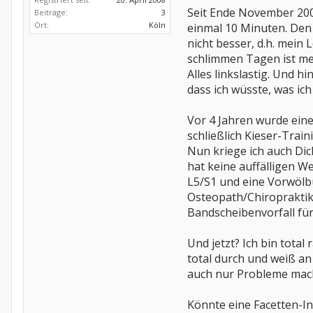
Seit Ende November 2007
Beiträge:
3
Ort:
Köln
einmal 10 Minuten. Den 
nicht besser, d.h. mein 
schlimmen Tagen ist mei
Alles linkslastig. Und 
dass ich wüsste, was ic
Vor 4 Jahren wurde ein
schließlich Kieser-Traini
Nun kriege ich auch Dic
hat keine auffälligen W
L5/S1 und eine Vorwölbu
Osteopath/Chiropraktik
Bandscheibenvorfall für
Und jetzt? Ich bin total
total durch und weiß an
auch nur Probleme macht
Könnte eine Facetten-Inf