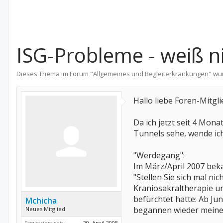
ISG-Probleme - weiß n
Dieses Thema im Forum "
Allgemeines und Begleiterkrankungen
" wu
Hallo liebe Foren-Mitgli
Da ich jetzt seit 4 Mon
Tunnels sehe, wende ich 
"Werdegang":
Im März/April 2007 beka
"Stellen Sie sich mal ni
Kraniosakraltherapie un
befürchtet hatte: Ab Ju
Mchicha
begannen wieder meine P
Neues Mitglied
Registriert seit:
20. April 2008