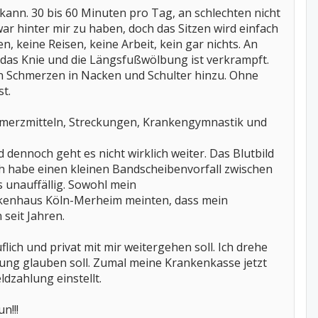
 kann. 30 bis 60 Minuten pro Tag, an schlechten nicht
ar hinter mir zu haben, doch das Sitzen wird einfach
n, keine Reisen, keine Arbeit, kein gar nichts. An
 das Knie und die Längsfußwölbung ist verkrampft.
en Schmerzen in Nacken und Schulter hinzu. Ohne
t.
chmerzmitteln, Streckungen, Krankengymnastik und
 dennoch geht es nicht wirklich weiter. Das Blutbild
ch habe einen kleinen Bandscheibenvorfall zwischen
 unauffällig. Sowohl mein
nkenhaus Köln-Merheim meinten, dass mein
 seit Jahren.
uflich und privat mit mir weitergehen soll. Ich drehe
sung glauben soll. Zumal meine Krankenkasse jetzt
dzahlung einstellt.
n!!!