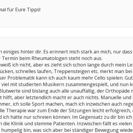
al für Eure Tipps!
 einiges hinter dir. Es erinnert mich stark an mich, nur dass
r Termin beim Rheumatologen steht noch aus.
weiß ich nicht, aber es zieht sich schon lange durch mein Leb
cken, schnelles laufen, Treppensteigen etc. merkt man bei je
ser Problematik kann ich auch kaum mehr Cello spielen. Gut,
 viel mit studierten Musikern zusammengespielt, und nun k
Blutwerte sind bislang auch alle unauffällig, der Orthopäde
t hilft, aber letztendlich macht er auch nichts. Manuelle und
mer, ich solle Sport machen, mach ich inzwischen auch reg
lle Therapie war zum Ende der Sitzungen leicht erfolgreich
 ich hätte nur schreien können. Im Gegensatz zu dir bin ich
ie Klinik und stemme Patienten. Inzwischen fällt es vielen 
humpelig bin, was sich aber bei ständiger Bewegung wieder g