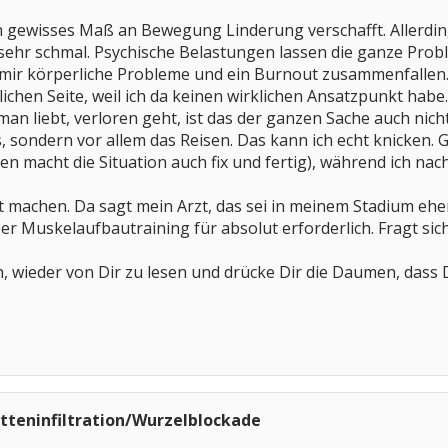
in gewisses Maß an Bewegung Linderung verschafft. Allerdin
ehr schmal. Psychische Belastungen lassen die ganze Probl
ei mir körperliche Probleme und ein Burnout zusammenfalle
lichen Seite, weil ich da keinen wirklichen Ansatzpunkt habe
an liebt, verloren geht, ist das der ganzen Sache auch nicht w
 sondern vor allem das Reisen. Das kann ich echt knicken.
n macht die Situation auch fix und fertig), während ich nach
ht machen. Da sagt mein Arzt, das sei in meinem Stadium eh
ber Muskelaufbautraining für absolut erforderlich. Fragt sich 
 wieder von Dir zu lesen und drücke Dir die Daumen, dass D
tteninfiltration/Wurzelblockade