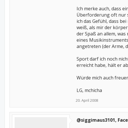
Ich merke auch, dass e
Überforderung oft nur s
ich das Gefühl, dass b
weiß, als mir der körper
der Spaß an allem, was m
eines Musikinstruments,
angetreten (der Arme, de
Sport darf ich noch nic
erreicht habe, hält er a
Würde mich auch freuen,
LG, mchicha
20. April 2008
@siggimaus3101, Face