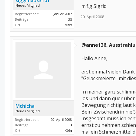
siggimaus3101
m.f.g Sigrid
Neues Mitglied
Registriert seit:
1. Januar 2007
20. April 2008
Beiträge:
35
Ort:
NRW
@anne136, Ausstrahlun
Hallo Anne,
erst einmal vielen Dank 
"Gelackmeierte" mit dies
In meiner ganz schlimm
los und dann quer über 
Bewegung richtig laut k
Mchicha
Bein. Zwischendrin hieß 
Neues Mitglied
Insgesamt muss ich echt 
Registriert seit:
20. April 2008
ernst zu nehmen schien
Beiträge:
3
Ort:
Köln
mal ein Schmerzmittel d