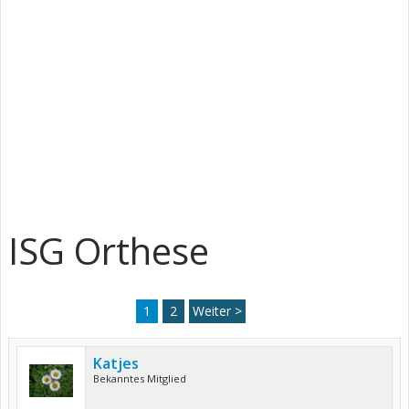
ISG Orthese
1
2
Weiter >
Katjes
Bekanntes Mitglied