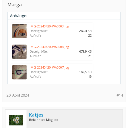
Marga
Anhänge:
IMG-20240420-WA0003.jpg
Dateigröße:
260,4 KB
Aufrufe:
22
IMG-20240420-WA0004.jpg
Dateigröße:
678,9 KB
Aufrufe:
21
IMG-20240420-WA0007.jpg
Dateigröße:
169,5 KB
Aufrufe:
19
20. April 2024
#14
Katjes
Bekanntes Mitglied