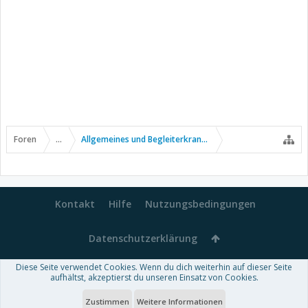
Foren
...
Allgemeines und Begleiterkrankungen
Kontakt
Hilfe
Nutzungsbedingungen
Datenschutzerklärung
Diese Seite verwendet Cookies. Wenn du dich weiterhin auf dieser Seite
Forum software by XenForo™
aufhältst, akzeptierst du unseren Einsatz von Cookies.
-
Deutsch von xenDach
Some XenForo functionality crafted by
Audentio Design
.
Theme designed by
ThemeHouse
.
Zustimmen
Weitere Informationen