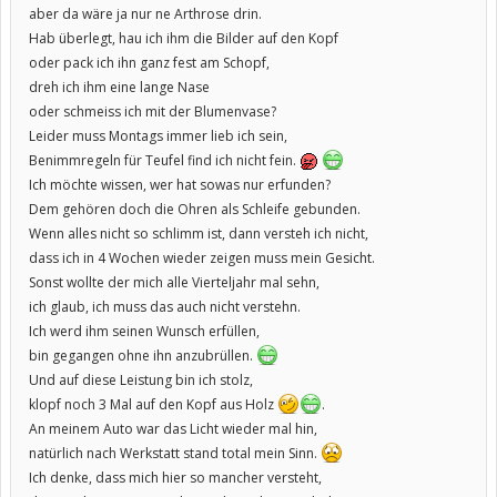
aber da wäre ja nur ne Arthrose drin.
Hab überlegt, hau ich ihm die Bilder auf den Kopf
oder pack ich ihn ganz fest am Schopf,
dreh ich ihm eine lange Nase
oder schmeiss ich mit der Blumenvase?
Leider muss Montags immer lieb ich sein,
Benimmregeln für Teufel find ich nicht fein.
Ich möchte wissen, wer hat sowas nur erfunden?
Dem gehören doch die Ohren als Schleife gebunden.
Wenn alles nicht so schlimm ist, dann versteh ich nicht,
dass ich in 4 Wochen wieder zeigen muss mein Gesicht.
Sonst wollte der mich alle Vierteljahr mal sehn,
ich glaub, ich muss das auch nicht verstehn.
Ich werd ihm seinen Wunsch erfüllen,
bin gegangen ohne ihn anzubrüllen.
Und auf diese Leistung bin ich stolz,
klopf noch 3 Mal auf den Kopf aus Holz
.
An meinem Auto war das Licht wieder mal hin,
natürlich nach Werkstatt stand total mein Sinn.
Ich denke, dass mich hier so mancher versteht,