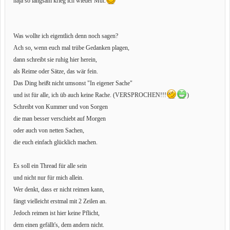
naja so langsam krieg ich wieder Mut.
Was wollte ich eigentlich denn noch sagen?
Ach so, wenn euch mal trübe Gedanken plagen,
dann schreibt sie ruhig hier herein,
als Reime oder
Sätze
, das wär fein.
Das Ding heißt nicht umsonst "In eigener Sache"
und ist für alle, ich üb auch keine Rache. (VERSPROCHEN!!!
)
Schreibt von Kummer und von Sorgen
die man besser verschiebt auf Morgen
oder auch von netten Sachen,
die euch einfach glücklich machen.
Es soll ein Thread für alle sein
und nicht nur für mich allein.
Wer denkt, dass er nicht reimen kann,
fängt vielleicht erstmal mit 2 Zeilen an.
Jedoch reimen ist hier keine Pflicht,
dem einen gefällt's, dem andern nicht.