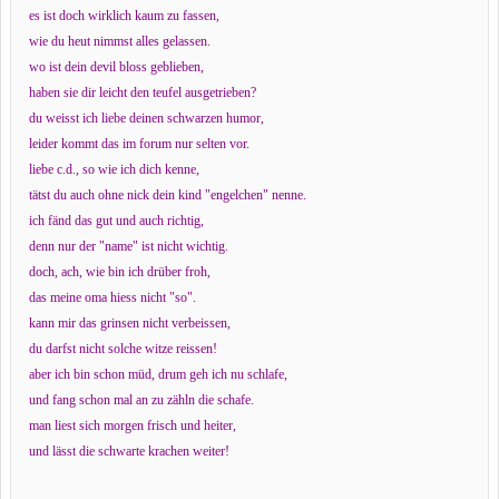
es ist doch wirklich kaum zu fassen,
wie du heut nimmst alles gelassen.
wo ist dein devil bloss geblieben,
haben sie dir leicht den teufel ausgetrieben?
du weisst ich liebe deinen schwarzen humor,
leider kommt das im forum nur selten vor.
liebe c.d., so wie ich dich kenne,
tätst du auch ohne nick dein kind "engelchen" nenne.
ich fänd das gut und auch richtig,
denn nur der "name" ist nicht wichtig.
doch, ach, wie bin ich drüber froh,
das meine oma hiess nicht "so".
kann mir das grinsen nicht verbeissen,
du darfst nicht solche witze reissen!
aber ich bin schon müd, drum geh ich nu schlafe,
und fang schon mal an zu zähln die schafe.
man liest sich morgen frisch und heiter,
und lässt die schwarte krachen weiter!