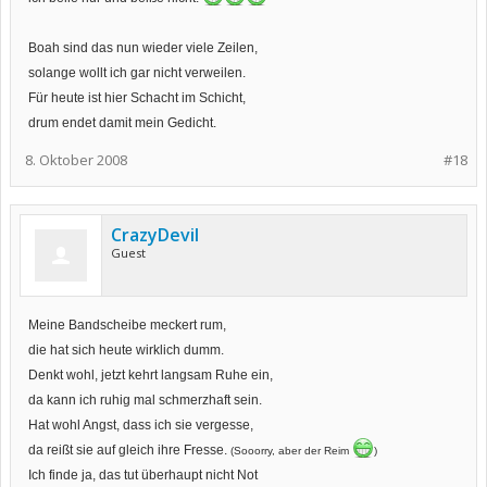
Boah sind das nun wieder viele Zeilen,
solange wollt ich gar nicht verweilen.
Für heute ist hier Schacht im Schicht,
drum endet damit mein Gedicht.
8. Oktober 2008
#18
CrazyDevil
Guest
Meine Bandscheibe meckert rum,
die hat sich heute wirklich dumm.
Denkt wohl, jetzt kehrt langsam Ruhe ein,
da kann ich ruhig mal schmerzhaft sein.
Hat wohl Angst, dass ich sie vergesse,
da reißt sie auf gleich ihre Fresse.
(Sooorry, aber der Reim
)
Ich finde ja, das tut überhaupt nicht Not