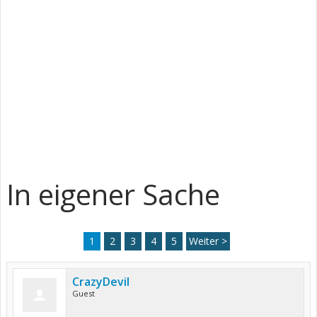
In eigener Sache
1
2
3
4
5
Weiter >
CrazyDevil
Guest