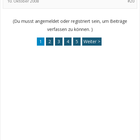
10. Oktober 2008
#20
(Du musst angemeldet oder registriert sein, um Beiträge
verfassen zu können. )
1
2
3
4
5
Weiter >