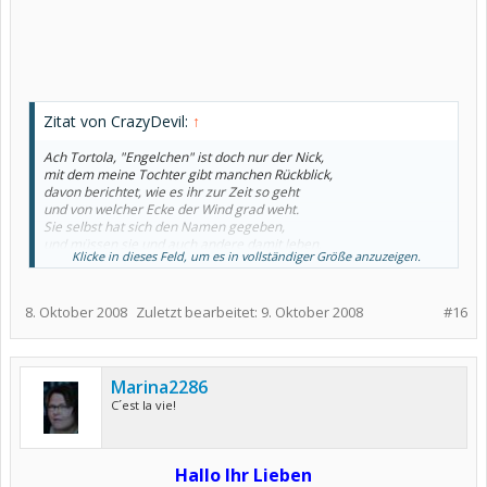
Zitat von CrazyDevil:
↑
Ach Tortola, "Engelchen" ist doch nur der Nick,
mit dem meine Tochter gibt manchen Rückblick,
davon berichtet, wie es ihr zur Zeit so geht
und von welcher Ecke der Wind grad weht.
Sie selbst hat sich den Namen gegeben,
und müssen sie und auch andere damit leben.
Klicke in dieses Feld, um es in vollständiger Größe anzuzeigen.
Ich persönlich finde das nicht schlimm,
drum antworte ich auch mit viel Benimm.
Ich denke, deine Enkel würden auch fortrennen
,
8. Oktober 2008
Zuletzt bearbeitet:
9. Oktober 2008
#16
sollten sie dich statt Oma "Tortola" nennen.
So hat hier halt jeder seinen Namen,
deshalb sag ich dazu jetzt einfach "Amen".
Marina2286
C´est la vie!
Hallo Ihr Lieben