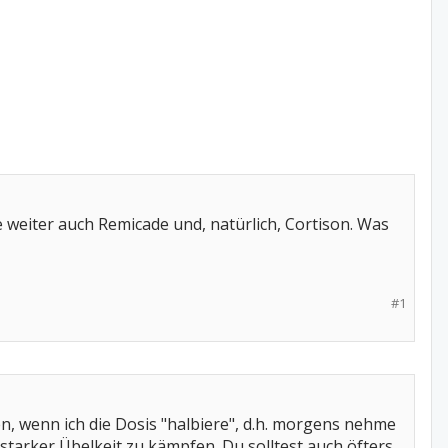
weiter auch Remicade und, natürlich, Cortison. Was
#1
 wenn ich die Dosis "halbiere", d.h. morgens nehme
starker Übelkeit zu kämpfen. Du solltest auch öfters