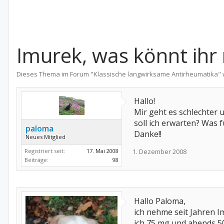
Imurek, was könnt ihr
Dieses Thema im Forum "
Klassische langwirksame Antirheumatika
"
Hallo!
Mir geht es schlechter 
soll ich erwarten? Was 
paloma
Danke!!
Neues Mitglied
Registriert seit:
17. Mai 2008
1. Dezember 2008
Beiträge:
98
Hallo Paloma,
ich nehme seit Jahren 
ich 75 mg und abends 50