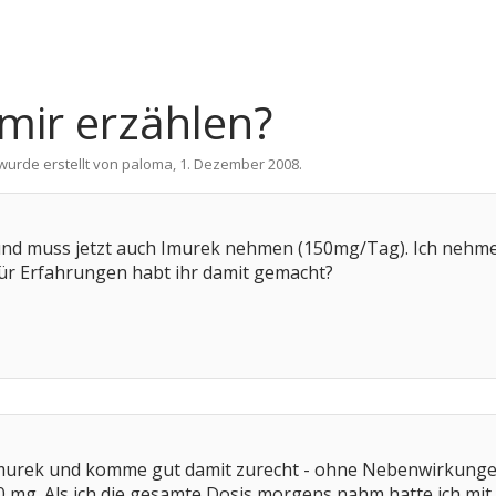
 mir erzählen?
 wurde erstellt von
paloma
,
1. Dezember 2008
.
und muss jetzt auch Imurek nehmen (150mg/Tag). Ich nehme 
für Erfahrungen habt ihr damit gemacht?
Imurek und komme gut damit zurecht - ohne Nebenwirkungen,
 mg. Als ich die gesamte Dosis morgens nahm hatte ich mit 