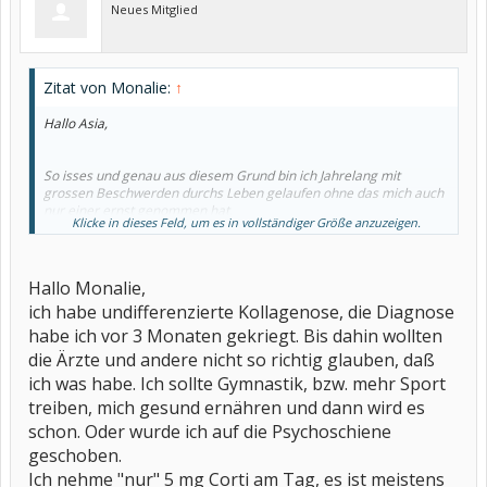
Neues Mitglied
Zitat von Monalie:
↑
Hallo Asia,
So isses und genau aus diesem Grund bin ich Jahrelang mit
grossen Beschwerden durchs Leben gelaufen ohne das mich auch
nur einer ernst genommen hat.
Klicke in dieses Feld, um es in vollständiger Größe anzuzeigen.
Aber zum Glück sieht man bei mir inzwischen sklerotische
Hautveränderungen, das hat mir das Leben gerettet...
.
Kortoson hilft mir auch sehr, bin im Moment noch auf 40 mg, hoffe
Hallo Monalie,
aber bald runterzugehen auf eine niedrigere Dosis.
ich habe undifferenzierte Kollagenose, die Diagnose
Welche Kollagenose hast Du?
habe ich vor 3 Monaten gekriegt. Bis dahin wollten
Grüssli
Monalie
die Ärzte und andere nicht so richtig glauben, daß
ich was habe. Ich sollte Gymnastik, bzw. mehr Sport
treiben, mich gesund ernähren und dann wird es
schon. Oder wurde ich auf die Psychoschiene
geschoben.
Ich nehme "nur" 5 mg Corti am Tag, es ist meistens