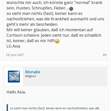
wünschte mir auch, ich könnte ganz "normal" krank
schlecht geht...
.
sein, Husten, Schnupfen, Fieber.....
Mein Immunsystem arbeitet also auch auf Hochtouren und wenn
es genau so stur ist wie ich dann sehe ich schwarz....trotz
so sieht man nichts (fast), keiner kann es
Kortison...
.
nachvollziehen, was die Krankheit ausmacht und uns
Liebe Grüsse
geht´s mehr als bescheiden.
Monalie
Mir will keiner glauben, daß ich momentan auf
Cortison schwöre. Jeden sieht nur, daß es schädlich
ist, keiner, daß es mir hilft
LG Asia
18. Juni 2007
#6
Monalie
Mitglied
Hallo Asia,
so sieht man nichts (fast), keiner kann es nachvollziehen, was die