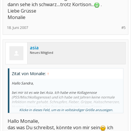
dann sehe ich schwarz....trotz Kortison...
.
Liebe Grüsse
Monalie
18. Juni 2007
#5
asia
Neues Mitglied
Zitat von Monalie:
↑
Hallo Sandra,
bei mir ist es wie bei Asia. Ich habe eine Kollagenose
(PSS/Mischkollagenose) und ich habe seit Jahren keine normale
Infektion mehr gehabt. Schnupfen, Fieber, Grippe, Halsschmerzen,
Husten...kenne ich alles fast nur noch von Hören/Sagen.
Klicke in dieses Feld, um es in vollständiger Größe anzuzeigen.
Übrigens Asia, das mit dem halben Tag kratzen im Hals ist bei mir
genau so. Fühlt sich an wie eine beginnende Halsentzündung,
Hallo Monalie,
verschwindet dann aber wieder schnell ohne auszubrechen.
Ich habe mir Jahrelang gewünscht einfach mal ganz normal krank
das was Du schreibst, könnte von mir sein
ich
zu sein, wie Hinz und Kunz, damit mir jemand glaubt, das es mir