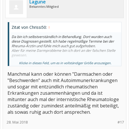
Lagune
Bekanntes Mitglied
Zitat von Chrissi50:
↑
Da bin ich selbstverständlich in Behandlung. Dort wurden auch
diese Diagnosen gestellt. Ich habe regelmäßige Termine bei der
Rheuma-Ärztin und fühle mich auch gut aufgehoben.
Aber für meine Darmprobleme bin ich dort an der falschen Stelle
gewesen.
Klicke in dieses Feld, um es in vollständiger Größe anzuzeigen.
Nur wegen dieser Sache war ich bei der Naturheilverfahrensärztin.
Wegen sonst nix.
Manchmal kann oder können "Darmsachen oder
Hat sich ja nun alles erledigt. Ich lasse den Kefir sein, trinke keinen
Kombucha mehr, und versuche über die Hausärztin mit meinem
"Beschwerden" auch mit Autoimmunerkrankungen
Gedärm weiterzukommen. Ich lass da jetzt nicht locker. Wird schon
und sogar mit entzündlich rheumatischen
werden.
Erkrankungen zusammenhängen und da ist
mitunter auch mal der internistische Rheumatologe
zuständig oder zumindest anteilmäßig mit beteiligt,
als sowas ruhig auch dort ansprechen.
28. Mai 2018
#17