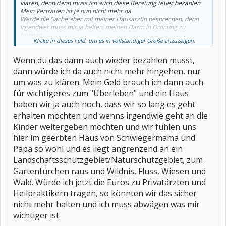
klären, denn dann muss ich auch diese Beratung teuer bezahlen.
Mein Vertrauen ist ja nun nicht mehr da.
Werde die Sache aber mit meiner Hausärztin besprechen, denn
irgendwer muss mir ja helfen, meinen Darm in Ordnung zu
bringen.
Klicke in dieses Feld, um es in vollständiger Größe anzuzeigen.
Ich beneide jeden, der an eine gute Betreuung geraten ist und voll
Wenn du das dann auch wieder bezahlen musst,
vertrauen kann. Bis zu dem Film dachte ich ja auch ich sei auf dem
richtigen Weg. Hatte ja keinen Grund, irgendwas anzuzweifeln,
dann würde ich da auch nicht mehr hingehen, nur
denn ich denke immer, Fachleute machen ihre Arbeit gut, genau
um was zu klären. Mein Geld brauch ich dann auch
wie auch ich immer versuche 100% zu geben.
für wichtigeres zum "Überleben" und ein Haus
MTX als Spritze beißt sich allerdings nicht mit der
haben wir ja auch noch, dass wir so lang es geht
Darmentgiftungskapsel. Lediglich die orale Einnahme. Das hatten
erhalten möchten und wenns irgendwie geht an die
wir geklärt. Das stand auch im Beipackzettel.
Kinder weitergeben möchten und wir fühlen uns
Wie kann ich denn zuverlässig erfahren, welche
hier im geerbten Haus von Schwiegermama und
Nahrungsergänzungsmittel für mich passen, denn auch da hat sie
Papa so wohl und es liegt angrenzend an ein
mir einiges zusätzlich verordnet.
Ich will ja nix falsch machen. Mir gehts auch so schon mies genug
Landschaftsschutzgebiet/Naturschutzgebiet, zum
Gartentürchen raus und Wildnis, Fluss, Wiesen und
Wald. Würde ich jetzt die Euros zu Privatärzten und
Heilpraktikern tragen, so könnten wir das sicher
nicht mehr halten und ich muss abwägen was mir
wichtiger ist.