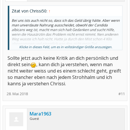
Zitat von Chrissi50:
↑
Bei uns ists auch nicht so, dass ich das Geld übrig hätte. Aber wenn
man unverdaute Nahrung ausscheidet, obwohl der Candida
albicans weg ist, macht man sich halt Gedanken und sucht Hilfe,
wenn die Hausärztin das Problem nicht ernst nimmt. Nen anderen
Weg wusste ich halt nicht. Hatte ja durch den Mist schon 4 Kilo
abgenommen und eigentlich war dies nicht mein Ziel.
Klicke in dieses Feld, um es in vollständiger Größe anzuzeigen.
Ach, könnte nicht bei jedem neuen Symptom ein Pop-Up-Fenster
Sollte jetzt auch keine Kritik an dich persönlich und
mit dem passenden Behandlungsvorschlag aufgehen
direkt sein
, kann dich ja verstehen, wenn man
nicht weiter weiss und es einem schlecht geht, greift
so mancher eben nach jedem Strohhalm und ich
kanns ja verstehen Chrissi.
28. Mai 2018
#11
Mara1963
Guest