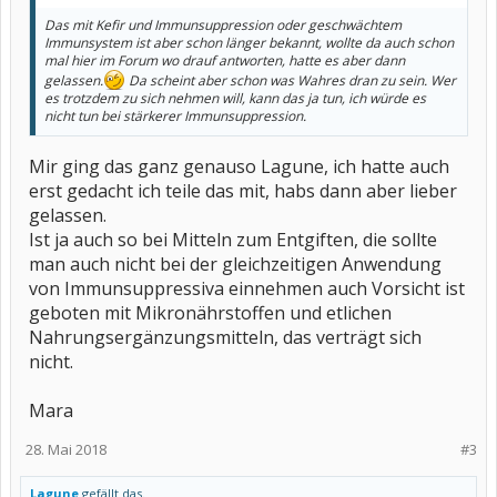
Das mit Kefir und Immunsuppression oder geschwächtem
Immunsystem ist aber schon länger bekannt, wollte da auch schon
mal hier im Forum wo drauf antworten, hatte es aber dann
gelassen.
Da scheint aber schon was Wahres dran zu sein. Wer
es trotzdem zu sich nehmen will, kann das ja tun, ich würde es
nicht tun bei stärkerer Immunsuppression.
Mir ging das ganz genauso Lagune, ich hatte auch
erst gedacht ich teile das mit, habs dann aber lieber
gelassen.
Ist ja auch so bei Mitteln zum Entgiften, die sollte
man auch nicht bei der gleichzeitigen Anwendung
von Immunsuppressiva einnehmen auch Vorsicht ist
geboten mit Mikronährstoffen und etlichen
Nahrungsergänzungsmitteln, das verträgt sich
nicht.
Mara
28. Mai 2018
#3
Lagune
gefällt das.