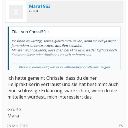
Mara1963
Guest
Zitat von Chrissi50:
↑
Ich finde es wichtig, sowas gleich mitzuteilen, denn ich will ja nicht
jemandem zu etwas raten, was ihm schadet.
Mir war nicht bekannt, dass man bei MTX usw. weder Joghurt noch
Schimmelkäse oder ähnliches zu sich nehmen soll.
Was mich aber jetzt noch mehr verunsichert ist, dass meine
Klicke in dieses Feld, um es in vollständiger Größe anzuzeigen.
Heilpraktikerin für Ernährung und Schulmedizinerin, zu der ich
wegen der Abklärung meiner Darmprobleme gegangen bin und
Ich hatte gemeint Chrissie, dass du deiner
dort Privatpatientin bin, also eine Menge Geld hingelegt habe,
genau weiß, welche Medikamente ich nehme, und mir zu Kefir und
Heilpraktikerin vertraust und sie hat bestimmt auch
Kombucha usw. geraten hat.
eine schlüssige Erklärung; wäre schön, wenn du die
mitteilen würdest, mich interessiert das.
Grüße
Mara
28. Mai 2018
#5