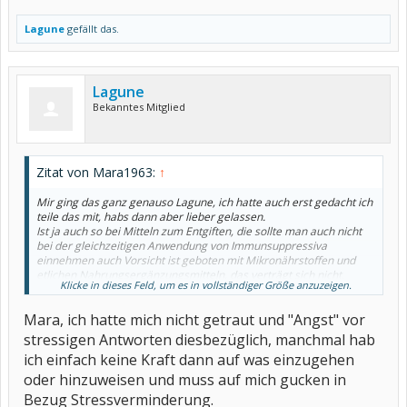
Lagune
gefällt das.
Lagune
Bekanntes Mitglied
Zitat von Mara1963:
↑
Mir ging das ganz genauso Lagune, ich hatte auch erst gedacht ich
teile das mit, habs dann aber lieber gelassen.
Ist ja auch so bei Mitteln zum Entgiften, die sollte man auch nicht
bei der gleichzeitigen Anwendung von Immunsuppressiva
einnehmen auch Vorsicht ist geboten mit Mikronährstoffen und
etlichen Nahrungsergänzungsmitteln, das verträgt sich nicht.
Klicke in dieses Feld, um es in vollständiger Größe anzuzeigen.
Mara
Mara, ich hatte mich nicht getraut und "Angst" vor
stressigen Antworten diesbezüglich, manchmal hab
ich einfach keine Kraft dann auf was einzugehen
oder hinzuweisen und muss auf mich gucken in
Bezug Stressverminderung.