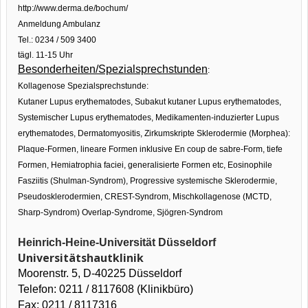
http://www.derma.de/bochum/
Anmeldung Ambulanz
Tel.: 0234 / 509 3400
tägl. 11-15 Uhr
Besonderheiten/Spezialsprechstunden
:
Kollagenose Spezialsprechstunde:
Kutaner Lupus erythematodes, Subakut kutaner Lupus erythematodes,
Systemischer Lupus erythematodes, Medikamenten-induzierter Lupus
erythematodes, Dermatomyositis, Zirkumskripte Sklerodermie (Morphea):
Plaque-Formen, lineare Formen inklusive En coup de sabre-Form, tiefe
Formen, Hemiatrophia faciei, generalisierte Formen etc, Eosinophile
Fasziitis (Shulman-Syndrom), Progressive systemische Sklerodermie,
Pseudosklerodermien, CREST-Syndrom, Mischkollagenose (MCTD,
Sharp-Syndrom) Overlap-Syndrome, Sjögren-Syndrom
Heinrich-Heine-Universität Düsseldorf
Universitätshautklinik
Moorenstr. 5, D-40225 Düsseldorf
Telefon: 0211 / 8117608 (Klinikbüro)
Fax: 0211 / 8117316