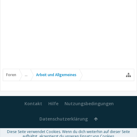
Foren
...
Arbeit und Allgemeines
Kontakt
Hilfe
Nutzungsbedingungen
Datenschutzerklärung
Diese Seite verwendet Cookies. Wenn du dich weiterhin auf dieser Seite
Forum software by XenForo™
aufhältst, akzeptierst du unseren Einsatz von Cookies.
-
Deutsch von xenDach