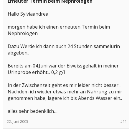
Erneuter Termin beim Nephrologen
- bakterielle Keime oder Viren konnten in keiner der Episoden
nachgewiesen
Hallo Sylviaandrea
werden, obwohl ich bei absoluten spezialisten auch zeitweise
stationär
beobachtet wurde. Trotz vernichtender Nierenschmerzen hatte ich
morgen habe ich einen erneuten Termin beim
niemals
Nephrologen
Fieber. an den Nieren war nie eine Morphologische Veränderung
zu erkennen.
CTG und MRT zw. Sonos ohne Ende wurden gemacht.
Dazu Werde ich dann auch 24 Stunden sammelurin
- alle blutwerte (CRP, Leukos. Erythros) , auch Nierenwerte waren
abgeben..
immer im
Normbereich. Bei der im Moment akut ablaufenden Geschichte ist
Bereits am 04.Juni war der Eiweissgehalt in meiner
zum ersten
Mal das Serum-Kreatinin auf 1,3 erhöht.
Urinprobe erhöht... 0,2 g/l
Nachdem ich gerade zum 6. Mal eine solch dramatische Episode
In der Zwischenzeit geht es mir leider nicht besser .
(arbeitsunfähigkeit bis zu 12 monate) mitmachen muß, bin ich
erneut
Nachdem ich wieder etwas mehr an Nahrung zu mir
völlig ratlos und verzweifelt. Ich suche nach jedem Strohhalm, der
genommen habe, lagere ich bis Abends Wasser ein..
mich etwas
weiterbrignen könnte? ANAs und ANCAS wurde im Jahre 200 zum
ersten mal untersucht, wobei nicht besonderes festgestellt wurde.
alles sehr bedenklich....
Ich fürchte dass eines Tages doch die Nieren ihrer
22. Juni 2005
#11
Entgiftungsfunktion nicht
mehr nachkommen können.