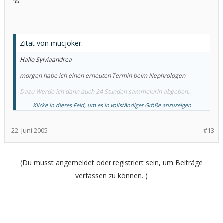
Zitat von mucjoker:
Hallo Sylviaandrea
morgen habe ich einen erneuten Termin beim Nephrologen
Dazu Werde ich dann auch 24 Stunden sammelurin abgeben..
Klicke in dieses Feld, um es in vollständiger Größe anzuzeigen.
Bereits am 04.Juni war der Eiweissgehalt in meiner Urinprobe
erhöht... 0,2 g/l
22. Juni 2005
#13
In der Zwischenzeit geht es mir leider nicht besser . Nachdem ich
wieder etwas mehr an Nahrung zu mir genommen habe, lagere ich
bis Abends Wasser ein..
(Du musst angemeldet oder registriert sein, um Beiträge
alles sehr bedenklich....
verfassen zu können. )