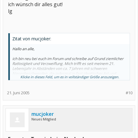
ich wünsch dir alles gut!
lg
Zitat von mucjoker:
Hallo an alle,
ich bin neu bei euch im Forum und schreibe auf Grund ziemlicher
Ratlosigkeit und Verzweiflung. Mich trifft es seit meinem 21.
Lebensjahr in Abständen von ca. 7 Jahren mit schweren
Nierenbeschwerden, die jedesmal in fast identischer Art und
Klicke in dieses Feld, um es in vollständiger Größe anzuzeigen.
Weise ablaufen:
- leichte Nierenschmerzen auf einer Seite (meistens rechts) mit
21. Juni 2005
#10
beginnender
schleichender Leistungsunfähigkeit.Dabei werde ich immer blasser
und bleicher
im Gesicht
mucjoker
- über 4 -6 wochen verstärkt sich der Schmerzzustand und
Neues Mitglied
eskaliert in völliger Apptitlosigkeit, Schlaflosigkeit und absoluter
kreislaufschwäche mit erhöhtem Blutdruck. Dabei verliere ich
jedesmal 3 - 5kg Gewicht.