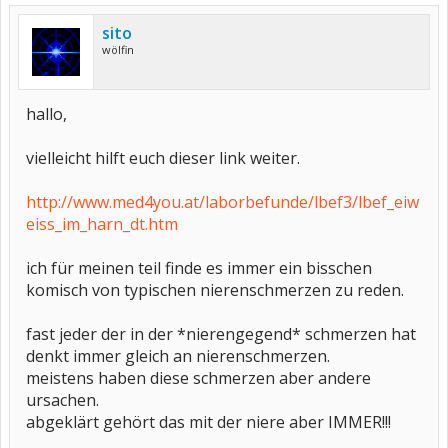
Ich weiß nicht mehr weiter. Kennt jemand einen ähnlichen Fall?
sito
ein Gruß aus München
wölfin
vom mucjoker
hallo,
vielleicht hilft euch dieser link weiter.
http://www.med4you.at/laborbefunde/lbef3/lbef_eiw
eiss_im_harn_dt.htm
ich für meinen teil finde es immer ein bisschen
komisch von typischen nierenschmerzen zu reden.
fast jeder der in der *nierengegend* schmerzen hat
denkt immer gleich an nierenschmerzen.
meistens haben diese schmerzen aber andere
ursachen.
abgeklärt gehört das mit der niere aber IMMER!!!