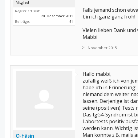
Mitglied
Falls jemand schon etw
Registriert seit:
bin ich ganz ganz froh!
28. Dezember 2011
Beiträge:
61
Vielen lieben Dank und 
Mabbi
21. November 2015
Hallo mabbi,
zufällig weiß ich von j
habe ich in Erinnerung
niemand dem weiter nac
lassen. Derjenige ist d
seine (positiven) Tests
Das IgG4-Syndrom ist bi
Labortests positiv aus
werden kann. Wichtig is
Man könnte z.B. mails a
O-häsin