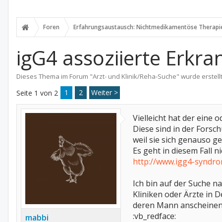
Foren
Erfahrungsaustausch: Nichtmedikamentöse Therapi
igG4 assoziierte Erkra
Dieses Thema im Forum "
Arzt- und Klinik/Reha-Suche
" wurde erstell
1
2
Weiter >
Seite 1 von 2
Vielleicht hat der eine
Diese sind in der Forsc
weil sie sich genauso 
Es geht in diesem Fall 
http://www.igg4-syndro
Ich bin auf der Suche n
Kliniken oder Ärzte in 
deren Mann anscheinend 
:vb_redface:
mabbi