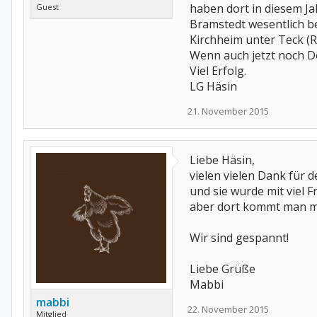
haben dort in diesem Ja
Guest
Bramstedt wesentlich be
Kirchheim unter Teck (
Wenn auch jetzt noch Det
Viel Erfolg.
LG Häsin
21. November 2015
Liebe Häsin,
vielen vielen Dank für d
und sie wurde mit viel 
aber dort kommt man mom
Wir sind gespannt!
Liebe Grüße
Mabbi
mabbi
22. November 2015
Mitglied