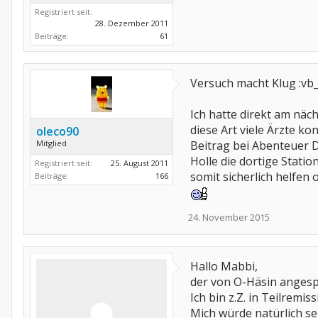
Registriert seit:
28. Dezember 2011
Beiträge:
61
Versuch macht Klug :vb_
Ich hatte direkt am näc
diese Art viele Ärzte ko
oleco90
Mitglied
Beitrag bei Abenteuer 
Holle die dortige Stati
Registriert seit:
25. August 2011
somit sicherlich helfen 
Beiträge:
166
24. November 2015
Hallo Mabbi,
der von O-Häsin angespr
Ich bin z.Z. in Teilremi
Mich würde natürlich se