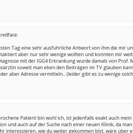
redface:
hsten Tag eine sehr ausführliche Antwort von ihm die mir u
ntaktiert aber nur sehr wenige wollten und konnten mir weite
Diagnose mit der IGG4 Erkrankung wurde damals von Prof. M
onsärztin soweit man eben den Beiträgen im TV glauben kann.
oder aber Adresse vermitteln... (leider gibt es zu wenige solc
ochene Patient bin wohl ich, ist jedenfalls exakt auch mei
ssion und auch auf der Suche nach einer neuen Klinik, da man
hr interessieren, wie du weiter gekommen bist, wäre über 