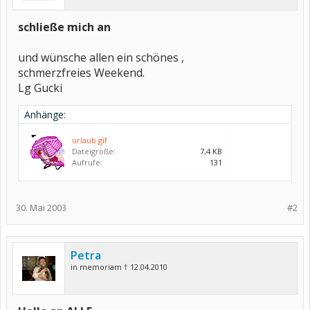
schließe mich an
und wünsche allen ein schönes ,
schmerzfreies Weekend.
Lg Gucki
Anhänge:
urlaub.gif
Dateigröße:
7,4 KB
Aufrufe:
131
30. Mai 2003
#2
Petra
in memoriam † 12.04.2010