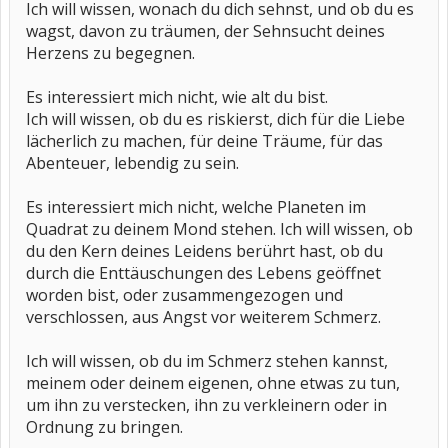
Ich will wissen, wonach du dich sehnst, und ob du es
wagst, davon zu träumen, der Sehnsucht deines
Herzens zu begegnen.
Es interessiert mich nicht, wie alt du bist.
Ich will wissen, ob du es riskierst, dich für die Liebe
lächerlich zu machen, für deine Träume, für das
Abenteuer, lebendig zu sein.
Es interessiert mich nicht, welche Planeten im
Quadrat zu deinem Mond stehen. Ich will wissen, ob
du den Kern deines Leidens berührt hast, ob du
durch die Enttäuschungen des Lebens geöffnet
worden bist, oder zusammengezogen und
verschlossen, aus Angst vor weiterem Schmerz.
Ich will wissen, ob du im Schmerz stehen kannst,
meinem oder deinem eigenen, ohne etwas zu tun,
um ihn zu verstecken, ihn zu verkleinern oder in
Ordnung zu bringen.