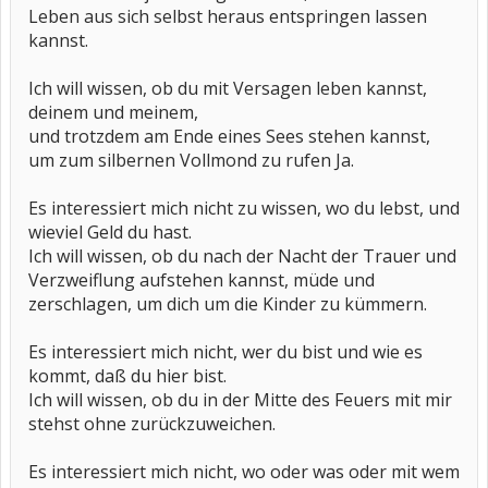
Leben aus sich selbst heraus entspringen lassen
kannst.
Ich will wissen, ob du mit Versagen leben kannst,
deinem und meinem,
und trotzdem am Ende eines Sees stehen kannst,
um zum silbernen Vollmond zu rufen Ja.
Es interessiert mich nicht zu wissen, wo du lebst, und
wieviel Geld du hast.
Ich will wissen, ob du nach der Nacht der Trauer und
Verzweiflung aufstehen kannst, müde und
zerschlagen, um dich um die Kinder zu kümmern.
Es interessiert mich nicht, wer du bist und wie es
kommt, daß du hier bist.
Ich will wissen, ob du in der Mitte des Feuers mit mir
stehst ohne zurückzuweichen.
Es interessiert mich nicht, wo oder was oder mit wem