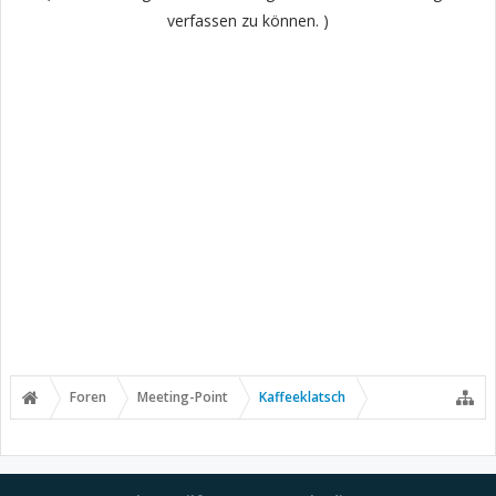
verfassen zu können. )
Foren
Meeting-Point
Kaffeeklatsch