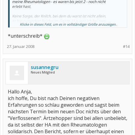
meine Rheumatologen - es waren bis jetzt 2 - noch nicht
erlebt hast.
Keine Sorge, der Knilch, bei dem du warst ist nicht allein,
er hat zumindest Brüder im Geiste. U.a. war ich bei zwei
Klicke in dieses Feld, um es in vollständiger Größe anzuzeigen.
von denen ...
*unterschreib*
Machen wir uns aber nix draus ...
wenn sie alle lieb und nett
wären, hätten wir nix zum Schimpfen. Schlicht gesagt, ich
kenne solche Typen leider ebenfalls. Also nicht mehr traurig
27. Januar 2008
#14
und wütend sein - lohnt sich nicht und ist nur Energie-
verschwendung.
LG Mupfel
susannegru
Neues Mitglied
Hallo Anja,
ich hoffe, Du bist nach Deinen negativen
Erfahrungen so schlau geworden und sagst beim
nächsten Termin beim neuen Doc nichts über den
"Verflossenen". Ärtzehopper sind bei allen unbeliebt,
da ist selbst der HA mit den Rheumatologen
solidarisch. Den Bericht, sofern er überhaupt einen