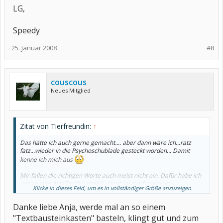
LG,
Speedy
25. Januar 2008
#8
couscous
Neues Mitglied
Zitat von Tierfreundin:
↑
Das hätte ich auch gerne gemacht.... aber dann wäre ich...ratz
fatz...wieder in die Psychoschublade gesteckt worden... Damit
kenne ich mich aus
Mir fallen die richtigen Worte auch meist nicht ein. Dafür habe ich
mir so eine Art "Textbausteinkasten" im Kopf angelegt.
Klicke in dieses Feld, um es in vollständiger Größe anzuzeigen.
Dort sind Sätze wie : "Was Sie mir da sagen, macht mich
Danke liebe Anja, werde mal an so einem
sprachlos" oder
"Ich fimde es unverschämt, wie Sie mit mir sprechen"
"Textbausteinkasten" basteln, klingt gut und zum