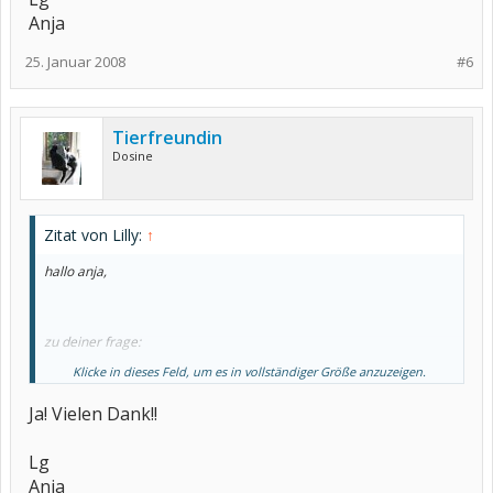
Anja
25. Januar 2008
#6
Tierfreundin
Dosine
Zitat von Lilly:
↑
hallo anja,
zu deiner frage:
Klicke in dieses Feld, um es in vollständiger Größe anzuzeigen.
nein, er hat nicht recht. der ccp wert beschränkt sich fast nur auf
die diagnose der chron. polyarthritis (rheumatoide arthritis) und
Ja! Vielen Dank!!
nicht auf alle, ca. 400 verschiedenen rheumaformen.
aber auch bei der chron. polyarthritis gibt es neg. ccp
verlaufsformen....
Lg
Anja