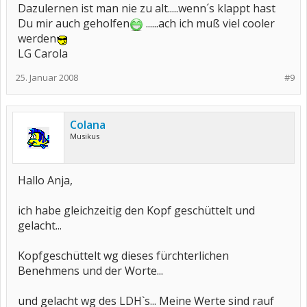
"Nun werden Sie nicht persönlich"
Dazulernen ist man nie zu alt.....wenn´s klappt hast
"Überdenken Sie bitte Ihren Ton"
Du mir auch geholfen
......ach ich muß viel cooler
...beliebig fortsetztbar....
werden
Lg
LG Carola
Anja
25. Januar 2008
#9
Colana
Musikus
Hallo Anja,
ich habe gleichzeitig den Kopf geschüttelt und
gelacht...
Kopfgeschüttelt wg dieses fürchterlichen
Benehmens und der Worte...
und gelacht wg des LDH`s... Meine Werte sind rauf