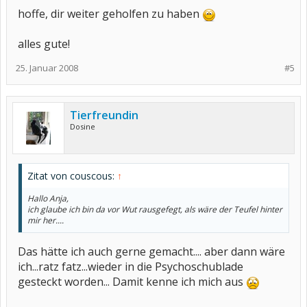
In einigen Studien wurden
CCP
-Antikörper sogar in den Seren RF-
hoffe, dir weiter geholfen zu haben
negativer
RA
Patienten nachgewiesen. Von großer Relevanz für die
angestrebte Frühtherapie ist, dass für
CCP
-Antikörper eine sehr
hohe Spezifität bei früher RA gezeigt werden konnte. Erhöhte
alles gute!
Konzentrationen von
CCP
-Antikörpern zeigen eine hohe
Wahrscheinlichkeit des Übergangs von einer undifferenzierten
25. Januar 2008
#5
Arthritis zur
RA
an und können damit die Diagnose der
RA
erleichtern.
Tierfreundin
Dosine
Zitat von couscous:
↑
Hallo Anja,
ich glaube ich bin da vor Wut rausgefegt, als wäre der Teufel hinter
mir her....
Das hätte ich auch gerne gemacht.... aber dann wäre
ich...ratz fatz...wieder in die Psychoschublade
gesteckt worden... Damit kenne ich mich aus