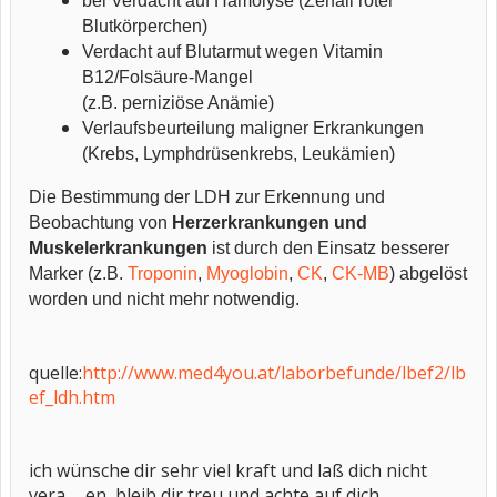
bei Verdacht auf Hämolyse (Zerfall roter
Blutkörperchen)
Verdacht auf Blutarmut wegen Vitamin
B12/Folsäure-Mangel
(z.B. perniziöse Anämie)
Verlaufsbeurteilung maligner Erkrankungen
(Krebs, Lymphdrüsenkrebs, Leukämien)
Die Bestimmung der LDH zur Erkennung und
Beobachtung von
Herzerkrankungen und
Muskelerkrankungen
ist durch den Einsatz besserer
Marker (z.B.
Troponin
,
Myoglobin
,
CK
,
CK-MB
) abgelöst
worden und nicht mehr notwendig.
quelle:
http://www.med4you.at/laborbefunde/lbef2/lb
ef_ldh.htm
ich wünsche dir sehr viel kraft und laß dich nicht
vera......en, bleib dir treu und achte auf dich