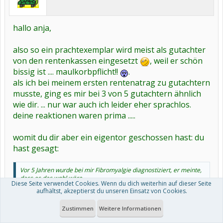
hallo anja,
also so ein prachtexemplar wird meist als gutachter
von den rentenkassen eingesetzt
, weil er schön
bissig ist .... maulkorbpflicht!!
.
als ich bei meinem ersten rentenatrag zu gutachtern
musste, ging es mir bei 3 von 5 gutachtern ähnlich
wie dir. ... nur war auch ich leider eher sprachlos.
deine reaktionen waren prima .....
womit du dir aber ein eigentor geschossen hast: du
hast gesagt:
Vor 5 Jahren wurde bei mir Fibromyalgie diagnostiziert, er meinte,
dass es das wohl wäre...
Diese Seite verwendet Cookies. Wenn du dich weiterhin auf dieser Seite
aufhältst, akzeptierst du unseren Einsatz von Cookies.
Ich bin total sauer und entmutigt... Jetzt werde ich wieder in die
Zustimmen
Weitere Informationen
Fibro-Kiste geschmissen....