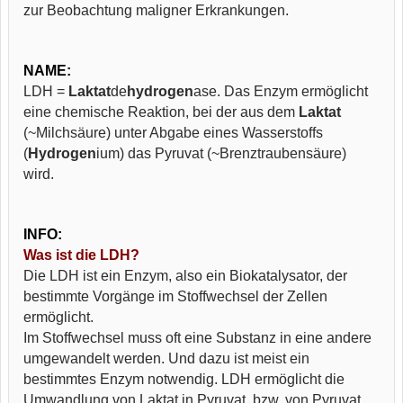
​
zur Beobachtung maligner Erkrankungen.
​
NAME:
LDH =
Laktat
de
hydrogen
ase. Das Enzym ermöglicht
eine chemische Reaktion, bei der aus dem
Laktat
(~Milchsäure) unter Abgabe eines Wasserstoffs
(
Hydrogen
ium) das Pyruvat (~Brenztraubensäure)
​
wird.
​
INFO:
Was ist die LDH?
Die LDH ist ein Enzym, also ein Biokatalysator, der
bestimmte Vorgänge im Stoffwechsel der Zellen
ermöglicht.
Im Stoffwechsel muss oft eine Substanz in eine andere
umgewandelt werden. Und dazu ist meist ein
bestimmtes Enzym notwendig. LDH ermöglicht die
Umwandlung von Laktat in Pyruvat, bzw. von Pyruvat