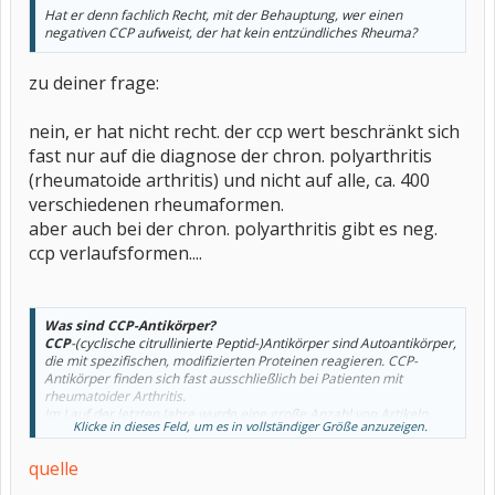
Hat er denn fachlich Recht, mit der Behauptung, wer einen
negativen CCP aufweist, der hat kein entzündliches Rheuma?
zu deiner frage:
nein, er hat nicht recht. der ccp wert beschränkt sich
fast nur auf die diagnose der chron. polyarthritis
(rheumatoide arthritis) und nicht auf alle, ca. 400
verschiedenen rheumaformen.
aber auch bei der chron. polyarthritis gibt es neg.
ccp verlaufsformen....
Was sind
CCP-
Antikörper?
CCP
-(cyclische citrullinierte Peptid-)Antikörper sind Autoantikörper,
die mit spezifischen, modifizierten Proteinen reagieren.
CCP
-
Antikörper finden sich fast ausschließlich bei Patienten mit
rheumatoider Arthritis.
Im Lauf der letzten Jahre wurde eine große Anzahl von Artikeln
Klicke in dieses Feld, um es in vollständiger Größe anzuzeigen.
publiziert, welche eine große Bedeutung des Nachweises von
Antikörpern gegen
CCP
für die Diagnose und Prognose der
quelle
rheumatoiden Arthritis bestätigten. Dies führte zu der Entwicklung
von Assays mit exzellenter Spezifität (bis zu 99 %) und Sensitivität.