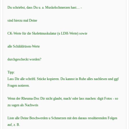
Du schriebst, dass Du u. a. Muskelschmerzen hast.... -
sind hierzu mal Deine
CK-Werte für die Skelettmuskulatur (u LDH-Werte) sowie
alle Schilddrüsen-Werte
durchgescheckt worden?
Tipp:
Lass Dir alle schriftl. Stücke kopieren. Du kannst in Ruhe alles nachlesen und ggf
Fragen notieren.
Wenn der Rheuma-Doc Dir nicht glaubt, mach/ oder lass machen: digit Fotos - so
zu sagen als Nachweis
Liste alle Deine Beschwerden u Schmerzen mit den daraus resultierenden Folgen
auf, z. B.