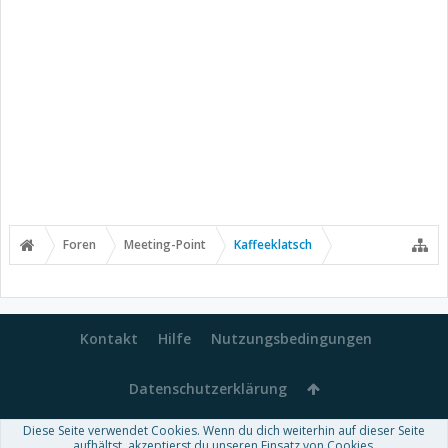
Foren
Meeting-Point
Kaffeeklatsch
Kontakt
Hilfe
Nutzungsbedingungen
Datenschutzerklärung
Diese Seite verwendet Cookies. Wenn du dich weiterhin auf dieser Seite
Forum software by XenForo™
aufhältst, akzeptierst du unseren Einsatz von Cookies.
-
Deutsch von xenDach