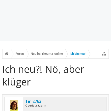
Foren
Neu bei rheuma-online
Ich bin neu!
Ich neu?! Nö, aber
klüger
Tini2763
Oberlausitzerin