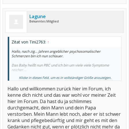
Lagune
Bekanntes Mitglied
Zitat von Tini2763:
↑
Hallo, nach zig... Jahren angeblicher psychosomatischer
Schmerzen bin ich nun schlauer.
Das Baby heißt nun PBC und ich bin um viele viele Symptome
reicher....
Klicke in dieses Feld, um es in vollständiger Größe anzuzeigen.
Ich hoffe, es geht euch gut.
Hallo und willkommen zurück hier im Forum, ich
Inzwischen ist das Leben härter, der Mann verstorben vor 2 Jahren,
Firma übernommen vom Vati, der auch 2 Jahre schon tot und kein
kenne dich nicht und das war wohl vor meiner Zeit
Tag ist wie der andere. Gestern alles toll, heute Prednisolon, weil
hier im Forum. Da hast du ja schlimmes
alles aus.
durchgemacht, dein Mann und dein Papa
Seid lieb gegrüßt
verstorben. Mein Mann lebt noch, aber er ist schwer
krank und pflegebedürftig und mir geht es mit den
Gedanken nicht gut, wenn er plötzlich nicht mehr da