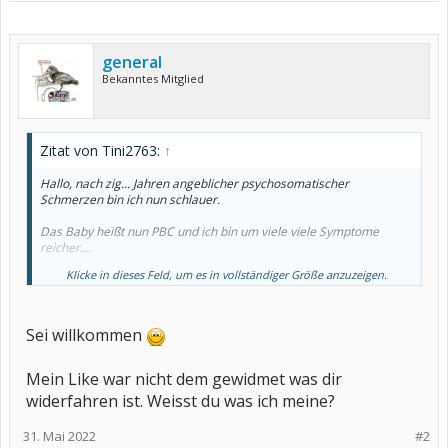
general
Bekanntes Mitglied
Zitat von Tini2763:
↑
Hallo, nach zig... Jahren angeblicher psychosomatischer
Schmerzen bin ich nun schlauer.
Das Baby heißt nun PBC und ich bin um viele viele Symptome
reicher....
Klicke in dieses Feld, um es in vollständiger Größe anzuzeigen.
Ich hoffe, es geht euch gut.
Inzwischen ist das Leben härter, der Mann verstorben vor 2 Jahren,
Firma übernommen vom Vati, der auch 2 Jahre schon tot und kein
Sei willkommen
Tag ist wie der andere. Gestern alles toll, heute Prednisolon, weil
alles aus.
Mein Like war nicht dem gewidmet was dir
Seid lieb gegrüßt
widerfahren ist. Weisst du was ich meine?
31. Mai 2022
#2