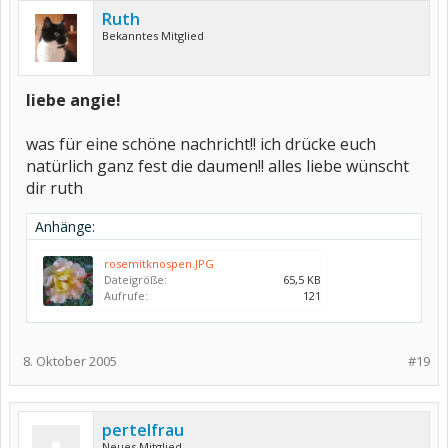
Ruth
Bekanntes Mitglied
liebe angie!
was für eine schöne nachricht!! ich drücke euch
natürlich ganz fest die daumen!! alles liebe wünscht
dir ruth
Anhänge:
rosemitknospen.JPG
Dateigröße:
65,5 KB
Aufrufe:
121
8. Oktober 2005
#19
pertelfrau
Neues Mitglied