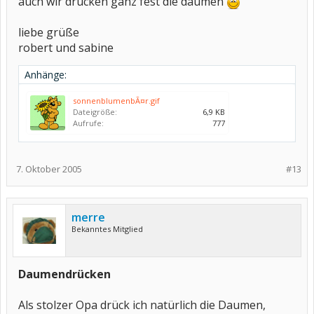
auch wir drücken ganz fest die daumen
liebe grüße
robert und sabine
Anhänge:
sonnenblumenbÃ¤r.gif
Dateigröße:
6,9 KB
Aufrufe:
777
7. Oktober 2005
#13
merre
Bekanntes Mitglied
Daumendrücken
Als stolzer Opa drück ich natürlich die Daumen,