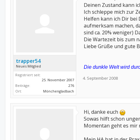
Deinen Zustand kann ich
Ich schleppe mich zur Ze
Helfen kann ich Dir bei
aufmerksam machen, daß
sind ca. 20% weniger) Da
Die Wartezeit bis zum 
Liebe Grüße und gute 
trapper54
Neues Mitglied
Die dunkle Welt wird durc
Registriert seit:
4. September 2008
25. November 2007
Beiträge:
276
Ort:
Mönchengladbach
Hi, danke euch
Sowas hilft schon unge
Momentan geht es mir re
Mein HA hat in der Prax