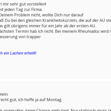
 mir sehr gut vorstellen!
it jeden Tag zur Firma.
 Deinem Problem nicht, wollte Dich nur darauf
 Du bei den gleichen Krankheitskürzeln, die auf der AU s
s gilt übrigens immer für ein Jahr ab der ersten AU.
nächsten Termin hab ich nicht. Bei meinem Rheumadoc wir
Besserung von trapper
h ein Lachen erhellt!
mein.
cht gut, ich hoffe ja auf Montag.
is angerufen, keine Chance ambulant. Nur stationär muss j