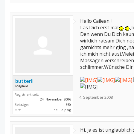
Hallo Cailean !
Las Dich erst mal
,
Den wenn Du Dich kaum 
wirklich ratsam Dich no
garnichts mehr ging ,h
ich mich nicht aus).Viel
Massagen verschreiben l
schlimmer.Wünsche Dir 
butterli
Mitglied
Registriert seit:
4. September 2008
24. November 2006
Beiträge:
650
Ort:
bei Leipzig
Hi, ja es ist unglaubli