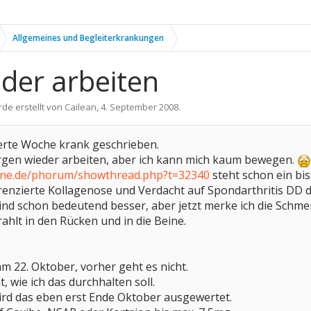
Allgemeines und Begleiterkrankungen
eder arbeiten
rde erstellt von
Cailean
,
4. September 2008
.
 vierte Woche krank geschrieben.
orgen wieder arbeiten, aber ich kann mich kaum bewegen.
ine.de/phorum/showthread.php?t=32340
steht schon ein bis
nzierte Kollagenose und Verdacht auf Spondarthritis DD da
d schon bedeutend besser, aber jetzt merke ich die Schmerz
hlt in den Rücken und in die Beine.
am 22. Oktober, vorher geht es nicht.
t, wie ich das durchhalten soll.
ird das eben erst Ende Oktober ausgewertet.