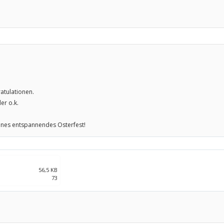
atulationen.
er o.k.
önes entspannendes Osterfest!
56,5 KB
73