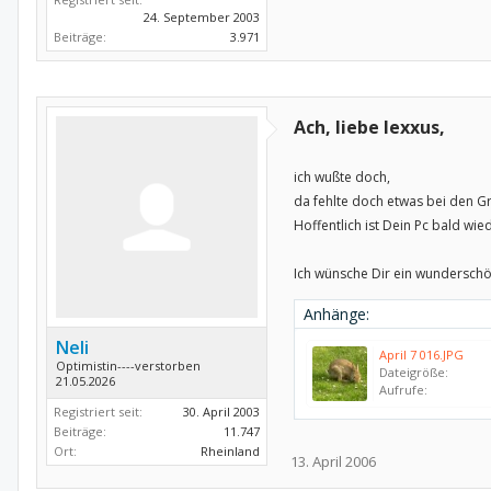
24. September 2003
Beiträge:
3.971
Ach, liebe lexxus,
ich wußte doch,
da fehlte doch etwas bei den Gr
Hoffentlich ist Dein Pc bald wied
Ich wünsche Dir ein wundersch
Anhänge:
Neli
April 7 016.JPG
Optimistin----verstorben
Dateigröße:
21.05.2026
Aufrufe:
Registriert seit:
30. April 2003
Beiträge:
11.747
Ort:
Rheinland
13. April 2006