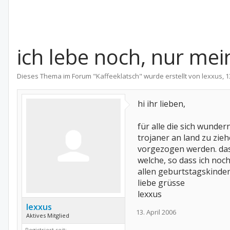
ich lebe noch, nur mei
Dieses Thema im Forum "
Kaffeeklatsch
" wurde erstellt von
lexxus
,
1
hi ihr lieben,
für alle die sich wunde
trojaner an land zu zi
vorgezogen werden. das 
welche, so dass ich noc
allen geburtstagskinder
liebe grüsse
lexxus
lexxus
13. April 2006
Aktives Mitglied
Registriert seit: