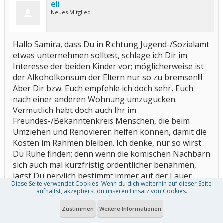
eli
Neues Mitglied
Hallo Samira, dass Du in Richtung Jugend-/Sozialamt
etwas unternehmen solltest, schlage ich Dir im
Interesse der beiden Kinder vor; möglicherweise ist
der Alkoholkonsum der Eltern nur so zu bremsen!!!
Aber Dir bzw. Euch empfehle ich doch sehr, Euch
nach einer anderen Wohnung umzugucken.
Vermutlich habt doch auch Ihr im
Freundes-/Bekanntenkreis Menschen, die beim
Umziehen und Renovieren helfen können, damit die
Kosten im Rahmen bleiben. Ich denke, nur so wirst
Du Ruhe finden; denn wenn die komischen Nachbarn
sich auch mal kurzfristig ordentlicher benähmen,
lägst Du nervlich bestimmt immer auf der Lauer.
Diese Seite verwendet Cookies. Wenn du dich weiterhin auf dieser Seite
Und dass aus Deiner Familie nur Du so reagierst, ist
aufhältst, akzeptierst du unseren Einsatz von Cookies.
doch klar: Die anderen müssen nur mit dem
Nachbar-Problem klarkommen, Du aber noch - und
Zustimmen
Weitere Informationen
das sicher hauptsächlich - mit so ganz