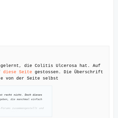
ngelernt, die Colitis Ulcerosa hat. Auf
uf
diese Seite
gestossen. Die Überschrift
te von der Seite selbst
st recht nicht. Doch dieses
geben, die manchmal einfach
-Forums zusammengestellt und
 Nicht-CEDler als böse Idioten
gesteuert haben, tragen die