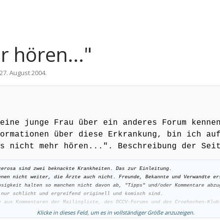
r hören..."
27. August 2004
.
eine junge Frau über ein anderes Forum kenne
formationen über diese Erkrankung, bin ich a
s nicht mehr hören...". Beschreibung der Sei
cerosa
sind zwei beknackte Krankheiten. Das zur Einleitung.
enen nicht weiter, die Ärzte auch nicht. Freunde, Bekannte und Verwandte er
osigkeit halten so manchen nicht davon ab, "Tipps" und/oder Kommentare abzu
 nur schlicht und ergreifend originell und komisch sind.
e aus Kommentaren der Mailingliste,
des DCCV-Forums
und des Croehnchen-Klub
 Sie soll nicht ein Zeugnis von deprimierendem Selbstmitleid sein oder alle
Klicke in dieses Feld, um es in vollständiger Größe anzuzeigen.
 chronisch Kranken ist nun mal nicht einfach. Die, die diese Kommentare bei