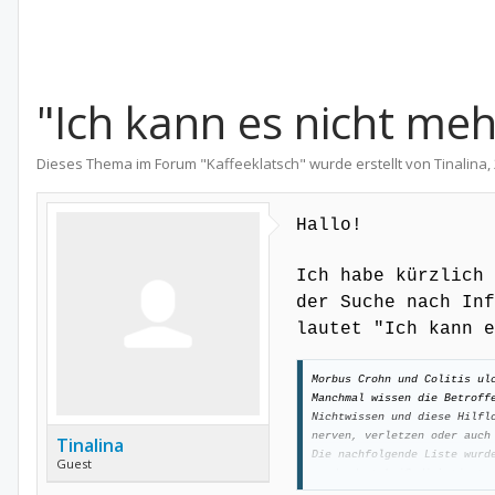
"Ich kann es nicht meh
Dieses Thema im Forum "
Kaffeeklatsch
" wurde erstellt von
Tinalina
,
Hallo!
Ich habe kürzlich 
der Suche nach In
lautet "Ich kann e
Morbus Crohn und Colitis ul
Manchmal wissen die Betroff
Nichtwissen und diese Hilfl
nerven, verletzen oder auch
Tinalina
Die nachfolgende Liste wurd
Guest
wurde dort heiß diskutiert.
diffamieren. Der Umgang mit