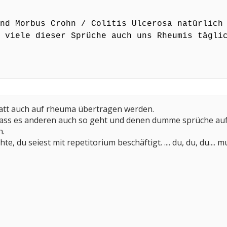
eist mit schwarzem Humor. Sie sollen und können zum Schmunzeln oder auch zu
etroffenen.
nd Morbus Crohn / Colitis Ulcerosa natürlich
lich willkommen.
 ist gigantisch! Vielen Dank an alle!
 viele dieser Sprüche auch uns Rheumis tägli
latt auch auf rheuma übertragen werden.
, dass es anderen auch so geht und denen dumme sprüche aufst
n.
hte, du seiest mit repetitorium beschäftigt. .... du, du, du....