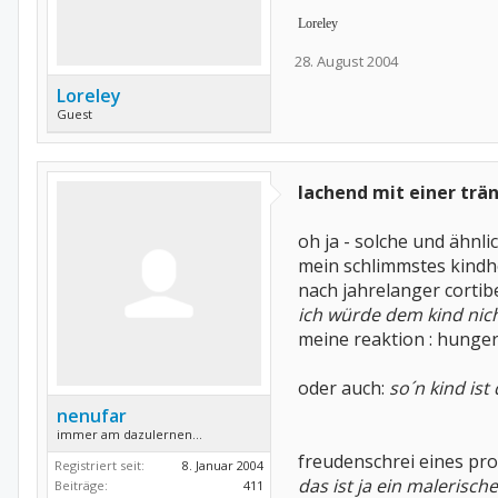
Loreley
28. August 2004
Loreley
Guest
lachend mit einer trä
oh ja - solche und ähnli
mein schlimmstes kindh
nach jahrelanger cortib
ich würde dem kind nicht 
meine reaktion : hungers
oder auch:
so´n kind ist 
nenufar
immer am dazulernen...
freudenschrei eines pr
Registriert seit:
8. Januar 2004
das ist ja ein malerische
Beiträge:
411