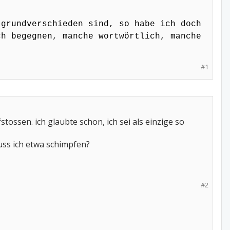
m Nachdenken anregen. Letzeres
 grundverschieden sind, so habe ich doch
ch begegnen, manche wortwörtlich, manche
#1
ossen. ich glaubte schon, ich sei als einzige so
 muss ich etwa schimpfen?
#2