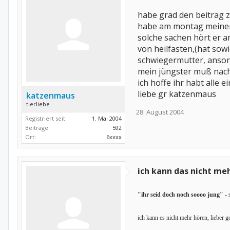
habe grad den beitrag z
habe am montag meinen 2
solche sachen hört er a
von heilfasten,(hat sowi
schwiegermutter, ansons
mein jüngster muß nach
ich hoffe ihr habt alle
liebe gr katzenmaus
katzenmaus
tierliebe
28. August 2004
Registriert seit:
1. Mai 2004
Beiträge:
592
Ort:
6xxxx
ich kann das nicht me
"ihr seid doch noch soooo jung"
- 
ich kann es nicht mehr hören, lieber go