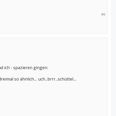
#6
d ich - spazieren gingen:
 so ähnlich.... uch...brrr...schüttel....