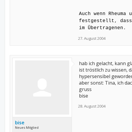
nachfolgenden Bemerkungen m
vielleicht auch bei Nicht-B
Auch wenn Rheuma u
Ergänzungen sind immer herz
Die Reaktion (261 Sprüche!)
festgestellt, dass
im Übertragenen.
27. August 2004
hab ich gelacht, kann g
ist tröstlich zu wissen
hypersensibel geworde
aber sonst: Tina, ich dac
gruss
bise
28. August 2004
bise
Neues Mitglied