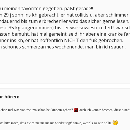
u meinen favoriten gegeben. paßt gerade!!
9 j sohn ins kh gebracht, er hat collitis u, aber schlimm
ndauernd bis zum erbrechen!!er wird das sicher gerne lesen.
eso 35 kg abgenommen) bis : er war sowieso zu fett!! war schon
ten bemüht, hat mal gemeint: seid ihr aber eine kranke fam
her ins kh, er hat hoffentlich NICHT den fuß gebrochen.
 ein schönes schmerzarmes wochenende, man bin ich sauer...
hr hören:
schon mal was von rheuma schon bei kindern gehört?
auch ich könnte brechen, diese stän
tt, bitte mach, dass sie es nie nie nie nie wieder sagt! danke, wenn`s so sein sollte