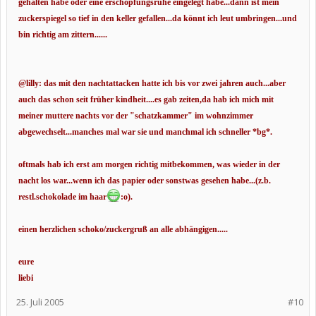
gehalten habe oder eine erschöpfungsruhe eingelegt habe...dann ist mein
zuckerspiegel so tief in den keller gefallen...da könnt ich leut umbringen...und
bin richtig am zittern......
@lilly: das mit den nachtattacken hatte ich bis vor zwei jahren auch...aber
auch das schon seit früher kindheit....es gab zeiten,da hab ich mich mit
meiner muttere nachts vor der "schatzkammer" im wohnzimmer
abgewechselt...manches mal war sie und manchmal ich schneller *bg*.
oftmals hab ich erst am morgen richtig mitbekommen, was wieder in der
nacht los war...wenn ich das papier oder sonstwas gesehen habe...(z.b.
restl.schokolade im haar
:o).
einen herzlichen schoko/zuckergruß an alle abhängigen.....
eure
liebi
25. Juli 2005
#10