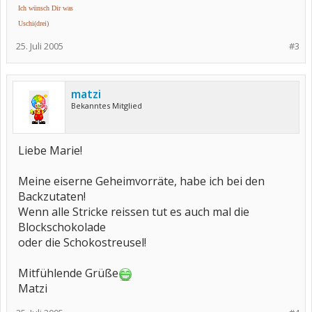
ich würde ihm die kleider vom leib reissen und die ohren abbeissen
Ich wünsch Dir was
!!!
dann hastig zerbrechen, zerkrümeln, zermanschen,
Uschi(drei)
und so viel wie nur geht
25. Juli 2005
auf einmal in den mund........................ aaahhhhhh, mmhhhhhh!!
#3
gottseidank, jetzt kann ich wieder leben !!
ich gestehe es,
matzi
*schleck* marie
Bekanntes Mitglied
Liebe Marie!
Meine eiserne Geheimvorräte, habe ich bei den
Backzutaten!
Wenn alle Stricke reissen tut es auch mal die
Blockschokolade
oder die Schokostreusel!
Mitfühlende Grüße
Matzi