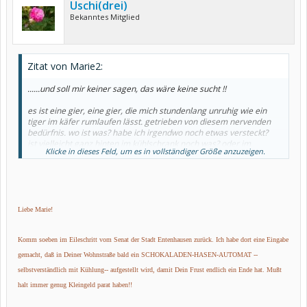
Uschi(drei)
Bekanntes Mitglied
Zitat von Marie2:
......und soll mir keiner sagen, das wäre keine sucht !!
es ist eine gier, eine gier, die mich stundenlang unruhig wie ein
tiger im käfer rumlaufen lässt. getrieben von diesem nervenden
bedürfnis. wo ist was? habe ich irgendwo noch etwas versteckt?
ist vielleicht ganz hinten im kühlschrank noch was? oder im
Klicke in dieses Feld, um es in vollständiger Größe anzuzeigen.
gefrierschrank?
in der kommode? wo, um himmelswillen ???
diese sucht lässt mich nicht einschlafen, ich stehe auf, unruhig,
wenn es nicht grad regnen würde, ich würde glatt zur nächsten
tankstelle gehen, auch nachts um 2 uhr. wenn ich nur diese unruhe
wegbekäme !
Liebe Marie!
ist denn wirklich nirgends etwas zu finden? nochmal suchen......
Komm soeben im Eileschritt vom Senat der Stadt Entenhausen zurück. Ich habe dort eine Eingabe
ersatzdrogen taugen nix, machen satt, aber beseitigen nicht diese
gier.
gemacht, daß in Deiner Wohnstraße bald ein SCHOKALADEN-HASEN-AUTOMAT --
jedenfalls nicht wirklich. also gut, dann eben ein marmeladebrot....
selbstverständlich mit Kühlung-- aufgestellt wird, damit Dein Frust endlich ein Ende hat. Mußt
und hinterher eine handvoll cornichons.
es nutzt nix....
halt immer genug Kleingeld parat haben!!
wenn ich jetzt einen uralt - schokoosterhasen finden würde,