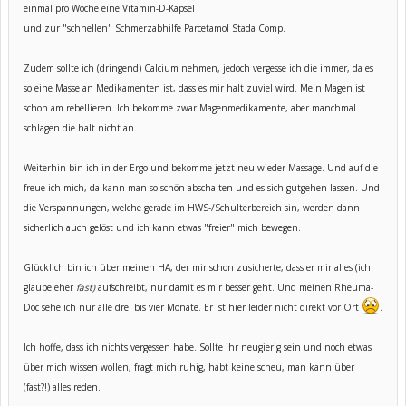
einmal pro Woche eine Vitamin-D-Kapsel
und zur "schnellen" Schmerzabhilfe Parcetamol Stada Comp.
Zudem sollte ich (dringend) Calcium nehmen, jedoch vergesse ich die immer, da es
so eine Masse an Medikamenten ist, dass es mir halt zuviel wird. Mein Magen ist
schon am rebellieren. Ich bekomme zwar Magenmedikamente, aber manchmal
schlagen die halt nicht an.
Weiterhin bin ich in der Ergo und bekomme jetzt neu wieder Massage. Und auf die
freue ich mich, da kann man so schön abschalten und es sich gutgehen lassen. Und
die Verspannungen, welche gerade im HWS-/Schulterbereich sin, werden dann
sicherlich auch gelöst und ich kann etwas "freier" mich bewegen.
Glücklich bin ich über meinen HA, der mir schon zusicherte, dass er mir alles (ich
glaube eher
fast)
aufschreibt, nur damit es mir besser geht. Und meinen Rheuma-
Doc sehe ich nur alle drei bis vier Monate. Er ist hier leider nicht direkt vor Ort
.
Ich hoffe, dass ich nichts vergessen habe. Sollte ihr neugierig sein und noch etwas
über mich wissen wollen, fragt mich ruhig, habt keine scheu, man kann über
(fast?!) alles reden.