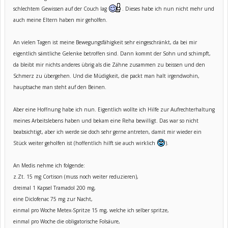
schlechtem Gewissen auf der Couch lag
. Dieses habe ich nun nicht mehr und
auch meine Eltern haben mir geholfen.
An vielen Tagen ist meine Bewegungsfähigkeit sehr eingeschränkt, da bei mir
eigentlich sämtliche Gelenke betroffen sind. Dann kommt der Sohn und schimpft,
da bleibt mir nichts anderes übrig als die Zähne zusammen zu beissen und den
Schmerz zu übergehen. Und die Müdigkeit, die packt man halt irgendwohin,
hauptsache man steht auf den Beinen.
Aber eine Hoffnung habe ich nun. Eigentlich wollte ich Hilfe zur Aufrechterhaltung
meines Arbeitslebens haben und bekam eine Reha bewilligt. Das war so nicht
beabsichtigt, aber ich werde sie doch sehr gerne antreten, damit mir wieder ein
Stück weiter geholfen ist (hoffentlich hilft sie auch wirklich
).
An Medis nehme ich folgende:
z.Zt. 15 mg Cortison (muss noch weiter reduzieren),
dreimal 1 Kapsel Tramadol 200 mg,
eine Diclofenac 75 mg zur Nacht,
einmal pro Woche Metex-Spritze 15 mg, welche ich selber spritze,
einmal pro Woche die obligatorische Folsäure,