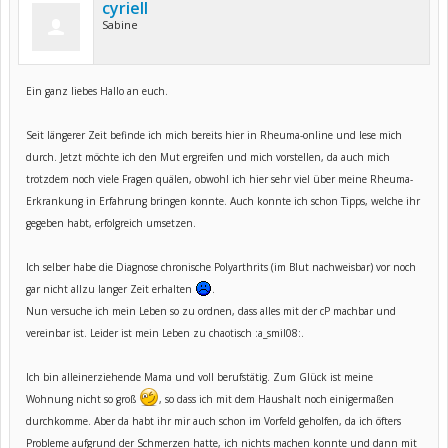
cyriell
Sabine
Ein ganz liebes Hallo an euch.
Seit längerer Zeit befinde ich mich bereits hier in Rheuma-online und lese mich
durch. Jetzt möchte ich den Mut ergreifen und mich vorstellen, da auch mich
trotzdem noch viele Fragen quälen, obwohl ich hier sehr viel über meine Rheuma-
Erkrankung in Erfahrung bringen konnte. Auch konnte ich schon Tipps, welche ihr
gegeben habt, erfolgreich umsetzen.
Ich selber habe die Diagnose chronische Polyarthrits (im Blut nachweisbar) vor noch
gar nicht allzu langer Zeit erhalten
.
Nun versuche ich mein Leben so zu ordnen, dass alles mit der cP machbar und
vereinbar ist. Leider ist mein Leben zu chaotisch :a_smil08:.
Ich bin alleinerziehende Mama und voll berufstätig. Zum Glück ist meine
Wohnung nicht so groß
, so dass ich mit dem Haushalt noch einigermaßen
durchkomme. Aber da habt ihr mir auch schon im Vorfeld geholfen, da ich öfters
Probleme aufgrund der Schmerzen hatte, ich nichts machen konnte und dann mit