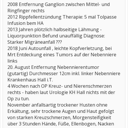
2008 Entfernung Ganglion zwischen Mittel- und
Ringfinger rechts
2012 Rippfellentzündung Therapie: 5 mal Tolpasse
Infusion bem HA
2013 Jahren plötzlich halbseitige Lähmung -
Liquorpunktion Befund unauffällig Diagnose:
Starker Migräneanfall ???
2018 Juni Autounfall , leichte Kopfverletzung, bei
Mrt Entdeckung eines Tumors auf der Nebenniere
links
20. August Entfernung Nebennierentumor
(gutartig) Durchmesser 12cm inkl. linker Nebenniere
Krankenhaus Hall i.T.
4 Wochen nach OP Kreuz- und Nierenschmerzen
rechts - haben laut Urologie KH Hall nichts mit der
Op zu tun.
November anfallsartig trockener Husten ohne
Erkältung, sehr trockene Augen und Haut gefolgt
von starken Kreuzschmerzen, Morgensteifigkeit
über 3 Stunden Hände, Füße, Ellenbogen, Nacken