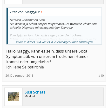
Zitat von Maggy63:
↑
Herzlich willkommen, Susi.
Na, du hast ja schon einiges mitgemacht. Da wünsche ich dir eine
schnelle Diagnose mit dazugehöriger Therapie.
Zum Sjögren kann ich nichts sagen, aber die trockenen
Schleimhäute kenne ich auch (Sicca-Syndrom). Ich benutze dafür
Klicke in dieses Feld, um es in vollständiger Größe anzuzeigen.
(oder besser, dagegen) befeuchtende Augentropfen, Nisita
Nasensalbe, einen Luftbefeuchter. Wegen dem trockenen Mund
Hallo Maggy, kann es sein, dass unsere Sicca
lutsche ich hin und wieder zuckerfreie Bonbons und trinke viel.
Symptomatik von unserem trockenen Humor
Eigentlich kann ich gar nicht so viel trinken, wie ich bräuchte, um
kommt oder umgekehrt?
das Trockenheitsgefühl weg zu kriegen....
Ich liebe Selbstironie
Ich hab permanent das Gefühl, auszutrocknen und laufe gerade
alle naselang mit der Sprüflasche durchs Haus und besprühe die
29. Dezember 2018
#10
Vorhänge, damit die Luftfeuchtigkeit noch weiter ansteigt...
Susi Schatz
Mitglied