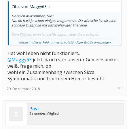
Zitat von Maggy63:
↑
Herzlich willkommen, Susi.
Na, du hast ja schon einiges mitgemacht. Da wünsche ich dir eine
schnelle Diagnose mit dazugehöriger Therapie.
Zum Sjögren kann ich nichts sagen, aber die trockenen
Schleimhäute kenne ich auch (Sicca-Syndrom). Ich benutze dafür
Klicke in dieses Feld, um es in vollständiger Größe anzuzeigen.
(oder besser, dagegen) befeuchtende Augentropfen, Nisita
Nasensalbe, einen Luftbefeuchter. Wegen dem trockenen Mund
Hat wohl eben nicht funktioniert...
lutsche ich hin und wieder zuckerfreie Bonbons und trinke viel.
@Maggy63
jetzt, da ich von unserer Gemeinsamkeit
Eigentlich kann ich gar nicht so viel trinken, wie ich bräuchte, um
weiß, frage mich, ob
das Trockenheitsgefühl weg zu kriegen....
wohl ein Zusammenhang zwischen Sicca
Ich hab permanent das Gefühl, auszutrocknen und laufe gerade
Symptomatik und trockenem Humor besteht
alle naselang mit der Sprüflasche durchs Haus und besprühe die
Vorhänge, damit die Luftfeuchtigkeit noch weiter ansteigt...
29. Dezember 2018
#11
Pasti
Bekanntes Mitglied