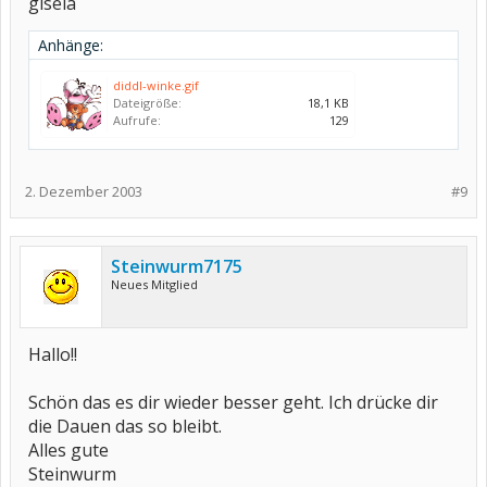
gisela
Anhänge:
diddl-winke.gif
Dateigröße:
18,1 KB
Aufrufe:
129
2. Dezember 2003
#9
Steinwurm7175
Neues Mitglied
Hallo!!
Schön das es dir wieder besser geht. Ich drücke dir
die Dauen das so bleibt.
Alles gute
Steinwurm