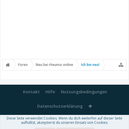
Foren
Neu bei rheuma-online
Ich bin neu!
Kontakt
Hilfe
Nutzungsbedingungen
Datenschutzerklärung
Diese Seite verwendet Cookies. Wenn du dich weiterhin auf dieser Seite
Forum software by XenForo™
aufhältst, akzeptierst du unseren Einsatz von Cookies.
-
Deutsch von xenDach
Some XenForo functionality crafted by
Audentio Design
.