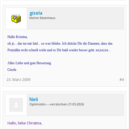
gisela
kleine Käsemaus
Hallo Kristina,
oh je... das tut mir leid... so was blödes. Ich drücke Dir die Daumen, dass das
Penizillin recht schnell wirkt und es Dir bald wieder besser geht. toi,toi,toi...
Alles Liebe und gute Besserung
Gisela
23. März 2009
#4
Neli
Optimistin----verstorben 21.05.2026
Hallo, liebe Christina,