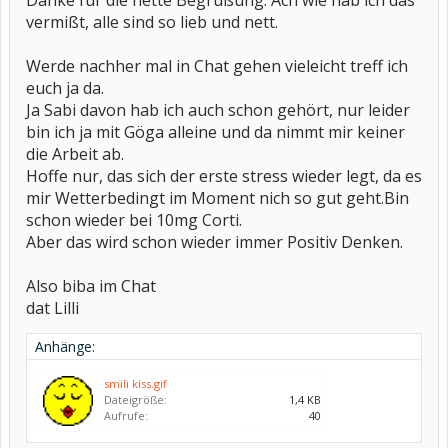
Danke für die nette Begrüßung. Ach wie hab ich das
vermißt, alle sind so lieb und nett.
Werde nachher mal in Chat gehen vieleicht treff ich
euch ja da.
Ja Sabi davon hab ich auch schon gehört, nur leider
bin ich ja mit Göga alleine und da nimmt mir keiner
die Arbeit ab.
Hoffe nur, das sich der erste stress wieder legt, da es
mir Wetterbedingt im Moment nich so gut geht.Bin
schon wieder bei 10mg Corti.
Aber das wird schon wieder immer Positiv Denken.
Also biba im Chat
dat Lilli
Anhänge:
smili kiss.gif
Dateigröße:
1,4 KB
Aufrufe:
40