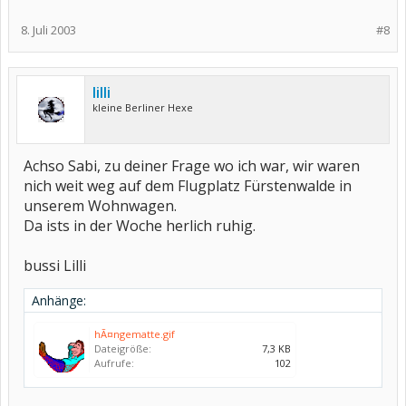
8. Juli 2003
#8
lilli
kleine Berliner Hexe
Achso Sabi, zu deiner Frage wo ich war, wir waren
nich weit weg auf dem Flugplatz Fürstenwalde in
unserem Wohnwagen.
Da ists in der Woche herlich ruhig.
bussi Lilli
Anhänge:
hÃ¤ngematte.gif
Dateigröße:
7,3 KB
Aufrufe:
102