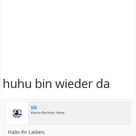
huhu bin wieder da
lilli
kleine Berliner Hexe
Hallo ihr Lieben,