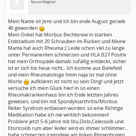
Neues Mitglied
Mein Name ist Jens und ich bin ende August gerade
40 geworden
Mein Onkel hat Morbus Bechterew in starken
Endstadium mit 20 Schrauben im Rücken und Meine
Mama hat auch Rheuma ;( Leide schon viel zu lange
unter Permanenten schmerzen und HLA B27 Positiv
hat mein Orthopäde damals zufällig entdeckt, sicher
ist er sich bis heue nicht... Ich komme aus Bielefeld
und mein Rheumatologe hmm naja ist mal ohne
Worte
aufklären ist nicht so sein Ding! und jetzt
versuche ich mein Glück hier! in so einen
Rheumakrankenhaus bin ich Ende letzten Jahres
gewesen, und bin mit Spondyloarthritis/Morbus
Reiter Syndrom entlassen worden. so eine Richtige
Medikation habe ich nie wirklich bekommen!
Probiere jetzt 5-6 Jahre mit Ibu,Diclo,Celecoxib und
Etoricoxib rum aber leider wird es immer schlimmer...
habe schmerzen irgendwie am linken Rippenbogen...