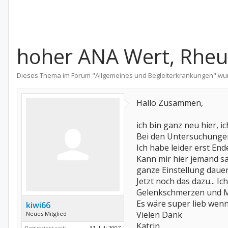
hoher ANA Wert, Rhe
Dieses Thema im Forum "
Allgemeines und Begleiterkrankungen
" wu
Hallo Zusammen,
ich bin ganz neu hier, 
Bei den Untersuchungen i
Ich habe leider erst E
Kann mir hier jemand sa
ganze Einstellung dauert
Jetzt noch das dazu... I
Gelenkschmerzen und Mu
Es wäre super lieb wenn
kiwi66
Vielen Dank
Neues Mitglied
Katrin
Registriert seit:
31. Juli 2007