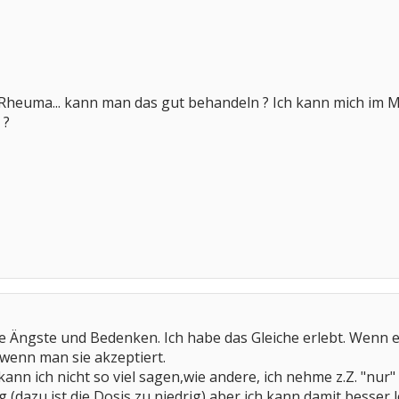
.. Rheuma... kann man das gut behandeln ? Ich kann mich im 
 ?
ne Ängste und Bedenken. Ich habe das Gleiche erlebt. Wenn es
wenn man sie akzeptiert.
n ich nicht so viel sagen,wie andere, ich nehme z.Z. "nur" C
 (dazu ist die Dosis zu niedrig) aber ich kann damit besser 