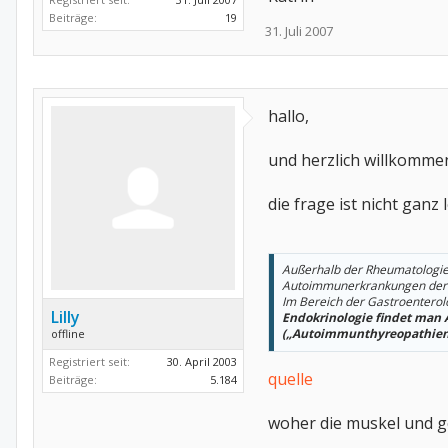
Beiträge:
19
31. Juli 2007
hallo,
und herzlich willkomm
die frage ist nicht ganz
Außerhalb der Rheumatologi
Autoimmunerkrankungen der Le
Im Bereich der Gastroentero
Lilly
Endokrinologie findet man
(„Autoimmunthyreopathien
offline
Registriert seit:
30. April 2003
quelle
Beiträge:
5.184
woher die muskel und g