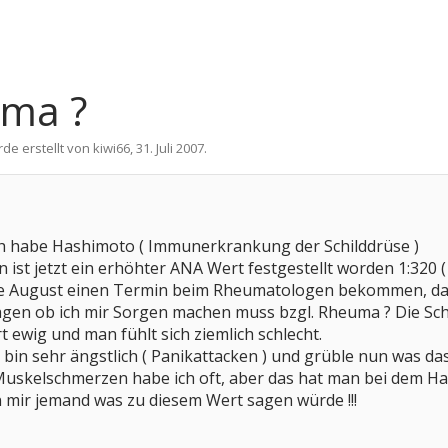
uma ?
rde erstellt von
kiwi66
,
31. Juli 2007
.
ich habe Hashimoto ( Immunerkrankung der Schilddrüse )
st jetzt ein erhöhter ANA Wert festgestellt worden 1:320 ( 1:
nde August einen Termin beim Rheumatologen bekommen, da
gen ob ich mir Sorgen machen muss bzgl. Rheuma ? Die Schi
 ewig und man fühlt sich ziemlich schlecht.
ch bin sehr ängstlich ( Panikattacken ) und grüble nun was d
skelschmerzen habe ich oft, aber das hat man bei dem Ha
 mir jemand was zu diesem Wert sagen würde !!!