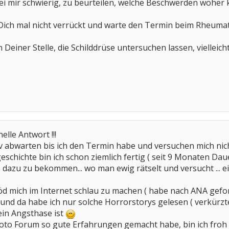
bei mir schwierig, zu beurteilen, welche Beschwerden wohe
Dich mal nicht verrückt und warte den Termin beim Rheuma
n Deiner Stelle, die Schilddrüse untersuchen lassen, vielleich
lle Antwort !!!
v abwarten bis ich den Termin habe und versuchen mich nic
schichte bin ich schon ziemlich fertig ( seit 9 Monaten Daue
 dazu zu bekommen... wo man ewig rätselt und versucht ... ei
löd mich im Internet schlau zu machen ( habe nach ANA gef
und da habe ich nur solche Horrorstorys gelesen ( verkürzte
in Angsthase ist
oto Forum so gute Erfahrungen gemacht habe, bin ich froh 