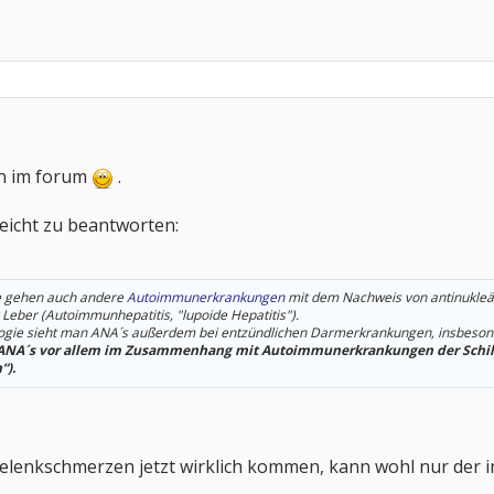
en im forum
.
 leicht zu beantworten:
e gehen auch andere
Autoimmunerkrankungen
mit dem Nachweis von antinukleär
ber (Autoimmunhepatitis, "lupoide Hepatitis").
logie sieht man ANA´s außerdem bei entzündlichen Darmerkrankungen, insbes
 ANA´s vor allem im Zusammenhang mit Autoimmunerkrankungen der Schi
“).
elenkschmerzen jetzt wirklich kommen, kann wohl nur der i