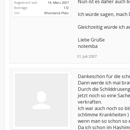
Nun ist es daher auch 
Registriert seit:
16. März 2007
Beiträge:
172
Ort:
Rheinland-Pfalz
Ich würde sagen, mach 
Gleichzeitig würde ich a
Liebe Grüße
notemba
31. Juli 2007
Dankeschön für die schne
Dann werde ich mal bra
Durch die Schilddrüsenge
Jetzt noch so eine Sache
verkraften.
Ich war auch noch so b
schlimme Krankheiten ) 
wenn man so schon so e
Da ich schon im Hashim