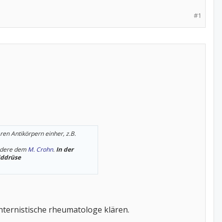
#1
en Antikörpern einher, z.B.
ondere dem
M. Crohn
.
In der
lddrüse
nternistische rheumatologe klären.