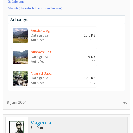
Grüßle von
Monsti (die natürlich nur draußen war)
Anhänge:
Aussicht.jpg
Dateigröße:
23,5 KB
Aufrufe:
116
nuarach1.jpg
Dateigröße:
70,9 KB
Aufrufe:
114
Nuarach3.jpg
Dateigröße:
97,5 KB
Aufrufe:
137
9. Juni 2004
#5
Magenta
Buhfrau