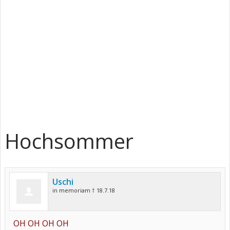
Hochsommer
Uschi
in memoriam † 18.7.18
OH OH OH OH