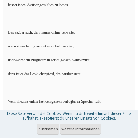
besser ist es, darüber gemütlich zu lachen.
Das sagt er auch, der rheuma-online verwaltet,
wenn etwas läuft, dann ist es einfach veraltet,
und wächst ein Programm in seiner ganzen Komplexität,
dann ist es das Lebkuchenpferd, das darüber steht.
Wenn rheuma-online fast den ganzen verfügbaren Speicher füllt,
Diese Seite verwendet Cookies. Wenn du dich weiterhin auf dieser Seite
dann ist es Doegi, der mit Genuss seinen Heißhunger stillt,
aufhältst, akzeptierst du unseren Einsatz von Cookies.
Zustimmen
Weitere Informationen
er schichtet alles einfach um