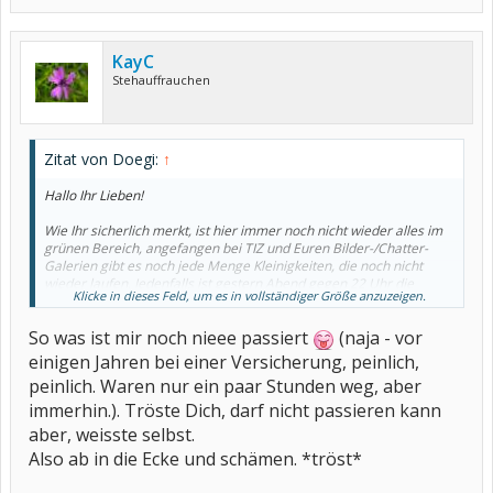
KayC
Stehauffrauchen
Zitat von Doegi:
↑
Hallo Ihr Lieben!
Wie Ihr sicherlich merkt, ist hier immer noch nicht wieder alles im
grünen Bereich, angefangen bei TIZ und Euren Bilder-/Chatter-
Galerien gibt es noch jede Menge Kleinigkeiten, die noch nicht
wieder laufen. Jedenfalls ist gestern Abend gegen 22 Uhr die
Klicke in dieses Feld, um es in vollständiger Größe anzuzeigen.
Datenbank des Forums abgestürzt - die Leute im Chat zu dieser
Zeit werden es gemerkt haben.
So was ist mir noch nieee passiert
(naja - vor
Ich habe bis spät in die Nacht versucht, die Datenbank zum Laufen
einigen Jahren bei einer Versicherung, peinlich,
zu bewegen - leider erfolglos. Mir blieb nichts anderes übrig, als
peinlich. Waren nur ein paar Stunden weg, aber
das letzte Backup einzuspielen, das, wie Pumpkin treffend bemerkt
hat, von vor den Wartungsarbeiten stammt. Leider bedeutet das
immerhin.). Tröste Dich, darf nicht passieren kann
allerdings auch, daß die Beiträge der letzten 1,5 Tage nicht wieder
aber, weisste selbst.
herzustellen sind, worüber ich sehr unglücklich bin.
Also ab in die Ecke und schämen. *tröst*
Ich hoffe, Ihr könnt uns verzeihen.