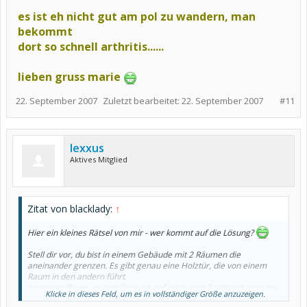
es ist eh nicht gut am pol zu wandern,
man
bekommt
dort so schnell arthritis......
lieben gruss marie
22. September 2007
Zuletzt bearbeitet:
22. September 2007
#11
lexxus
Aktives Mitglied
Zitat von blacklady:
↑
Hier ein kleines Rätsel von mir - wer kommt auf die Lösung?
Stell dir vor, du bist in einem Gebäude mit 2 Räumen die
aneinander grenzen. Es gibt genau eine Holztür, die von einem
Raum in den andern führt.
Im ersten Raum, in dem ihr euch befindet, sind 3 Lichtschalter. Im
Klicke in dieses Feld, um es in vollständiger Größe anzuzeigen.
zweiten Raum befinden sich 3 dazugehörige Glühbirnen.