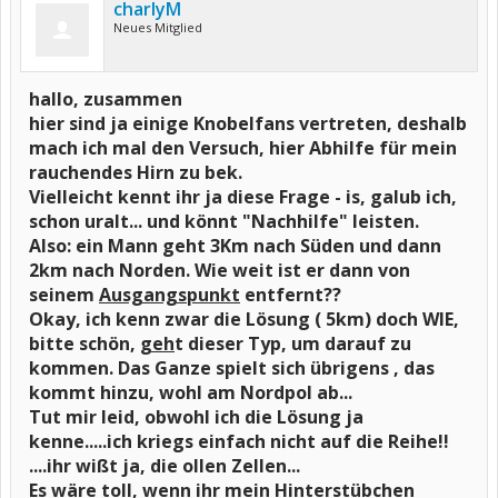
charlyM
Neues Mitglied
hallo, zusammen
hier sind ja einige Knobelfans vertreten, deshalb
mach ich mal den Versuch, hier Abhilfe für mein
rauchendes Hirn zu bek.
Vielleicht kennt ihr ja diese Frage - is, galub ich,
schon uralt... und könnt "Nachhilfe" leisten.
Also: ein Mann geht 3Km nach Süden und dann
2km nach Norden. Wie weit ist er dann von
seinem
Ausgangspunkt
entfernt??
Okay, ich kenn zwar die Lösung ( 5km) doch WIE,
bitte schön,
geh
t dieser Typ, um darauf zu
kommen. Das Ganze spielt sich übrigens , das
kommt hinzu, wohl am Nordpol ab...
Tut mir leid, obwohl ich die Lösung ja
kenne.....ich kriegs einfach nicht auf die Reihe!!
....ihr wißt ja, die ollen Zellen...
Es wäre toll, wenn ihr mein Hinterstübchen