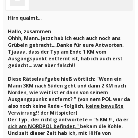
Hirn qualmt...
Hallo, zusammen
Ohhh, Mann..jetzt hab ich euch auch noch ans
Grübeln gebracht....Danke für eure Antworten.
Tjaaaa, dass der Typ am Ende 1 KM vom
Ausgangspunkt entfernt ist, hab ich auch erst
gedacht....war aber falsch!!
Diese Rätselaufgabe hieß wörtlich: "Wenn ein
Mann 3KM nach Süden geht und dann 2 KM nach
Norden, wie weit ist er dann von seinem
Ausgangspunkt entfernt? "
(von nem POL war da
also noch keine Rede - folglich,
keine bewußte
Verwirrung!
!
der Mitspieler)
Der Typ , der richtig antwortete =
"5 KM !! , da er
sich am NORDPOL befindet,"
bekam die Kohle.
Und seit dieser Zeit hab ich, mit Hilfe von