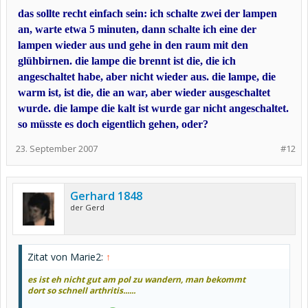
das sollte recht einfach sein: ich schalte zwei der lampen
Du darfst genau 2 mal auf einen Lichtschalter drücken, um
herauszufinden, welcher Lichtschalter zu welcher Birne gehört, du
an, warte etwa 5 minuten, dann schalte ich eine der
darfst nur einmal in den Raum mit den Glühbirnen hineingehen.
lampen wieder aus und gehe in den raum mit den
Wie geht das?
glühbirnen. die lampe die brennt ist die, die ich
angeschaltet habe, aber nicht wieder aus. die lampe, die
warm ist, ist die, die an war, aber wieder ausgeschaltet
wurde. die lampe die kalt ist wurde gar nicht angeschaltet.
so müsste es doch eigentlich gehen, oder?
23. September 2007
#12
Gerhard 1848
der Gerd
Zitat von Marie2:
↑
es ist eh nicht gut am pol zu wandern,
man bekommt
dort so schnell arthritis......