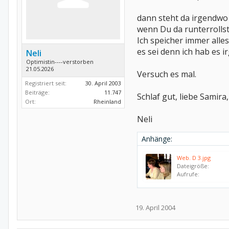
dann steht da irgendwo 
wenn Du da runterrollst,
Ich speicher immer alle
es sei denn ich hab es i
Neli
Optimistin----verstorben
21.05.2026
Versuch es mal.
Registriert seit:
30. April 2003
Beiträge:
11.747
Schlaf gut, liebe Samir
Ort:
Rheinland
Neli
Anhänge:
Web. D 3.jpg
Dateigröße:
Aufrufe:
19. April 2004