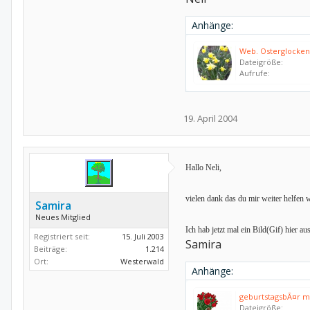
Anhänge:
Web. Osterglocken,
Dateigröße:
Aufrufe:
19. April 2004
Hallo Neli,
vielen dank das du mir weiter helfen 
Samira
Neues Mitglied
Ich hab jetzt mal ein Bild(Gif) hier 
Registriert seit:
15. Juli 2003
Samira
Beiträge:
1.214
Ort:
Westerwald
Anhänge:
geburtstagsbÃ¤r m
Dateigröße: