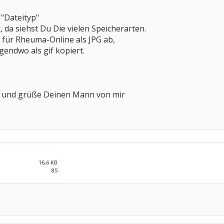
"Dateityp"
 da siehst Du Die vielen Speicherarten.
s für Rheuma-Online als JPG ab,
rgendwo als gif kopiert.
a, und grüße Deinen Mann von mir
16,6 KB
85