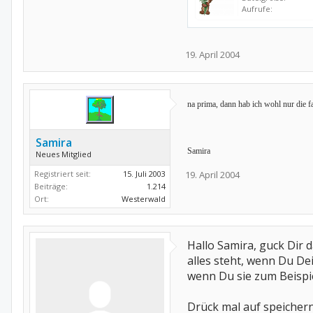
Aufrufe:
19. April 2004
na prima, dann hab ich wohl nur die f
Samira
Samira
Neues Mitglied
Registriert seit:
15. Juli 2003
19. April 2004
Beiträge:
1.214
Ort:
Westerwald
Hallo Samira, guck Dir 
alles steht, wenn Du Dei
wenn Du sie zum Beispie
Drück mal auf speicher