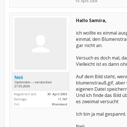
19. April 2004
Hallo Samira,
ich wollte es einmal aus
einmal, den Blumenstra
gar nicht an.
Versuch es doch mal, da
Vielleicht ist es dann 
Auf dem Bild steht, we
Neli
blumenstrauß.gif, aber 
Optimistin----verstorben
21.05.2026
eigenen Datei speichern
Registriert seit:
30. April 2003
Und ich finde das Bild 
Beiträge:
11.747
es zweimal versucht
Ort:
Rheinland
Ich bin ja mal gespannt.
Neli