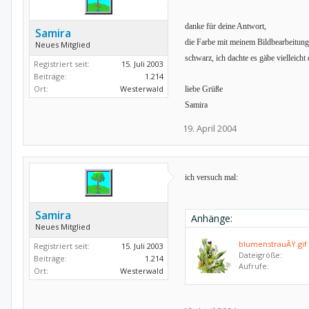
danke für deine Antwort,
Samira
die Farbe mit meinem Bildbearbeitungs
Neues Mitglied
schwarz, ich dachte es gäbe vielleicht
Registriert seit:
15. Juli 2003
Beiträge:
1.214
Ort:
Westerwald
liebe Grüße
Samira
19. April 2004
ich versuch mal:
Samira
Anhänge:
Neues Mitglied
blumenstrauÃŸ.gif
Registriert seit:
15. Juli 2003
Dateigröße:
Beiträge:
1.214
Aufrufe:
Ort:
Westerwald