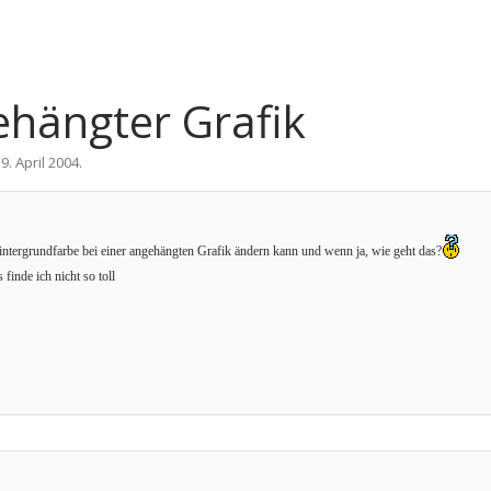
ehängter Grafik
9. April 2004
.
ntergrundfarbe bei einer angehängten Grafik ändern kann und wenn ja, wie geht das?
finde ich nicht so toll