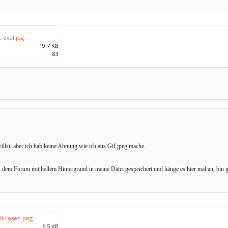
 oval.jpg
19,7 KB
83
willst, aber ich hab keine Ahnung wie ich aus Gif jpeg mache.
aus dem Forum mit hellem Hintergrund in meine Datei gespeichert und hänge es hier mal an, bin g
it rosen.png
6,5 KB