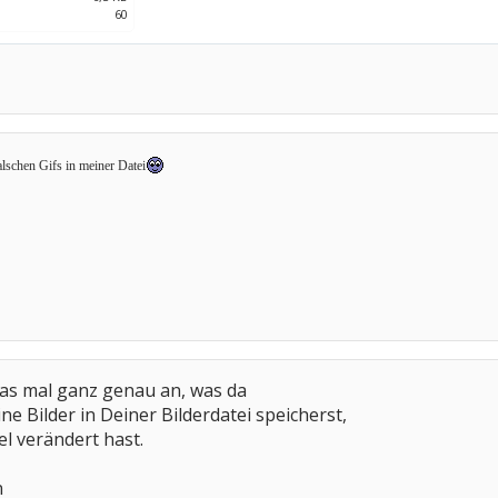
60
alschen Gifs in meiner Datei
das mal ganz genau an, was da
ne Bilder in Deiner Bilderdatei speicherst,
l verändert hast.
n