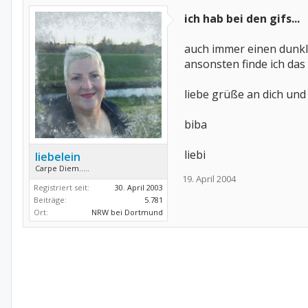
ich hab bei den gifs...
auch immer einen dunkle
ansonsten finde ich da
liebe grüße an dich un
biba
liebi
liebelein
Carpe Diem.....
19. April 2004
Registriert seit:
30. April 2003
Beiträge:
5.781
Ort:
NRW bei Dortmund