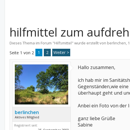
hilfmittel zum aufdre
Dieses Thema im Forum "
Hilfsmittel
" wurde erstellt von
berlinchen
,
1
1
2
Weiter >
Seite 1 von 2
Hallo zusammen,
ich hab mir im Sanitäts
Gegenständen,wie eine F
überhaupt geht und und 
Anbei ein Foto von der 
berlinchen
Aktives Mitglied
ganz liebe Grüße
Sabine
Registriert seit:
25. September 2003