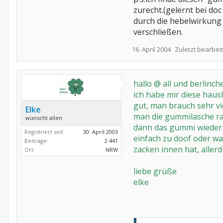
zurecht.(gelernt bei doc
durch die hebelwirkung 
verschließen.
16. April 2004
Zuletzt bearbeit
hallo @ all und berlinch
ich habe mir diese haus
gut, man brauch sehr vie
Elke
man die gummilasche ra
wünscht allen
dann das gummi wieder i
Registriert seit:
30. April 2003
einfach zu doof oder w
Beiträge:
2.441
zacken innen hat, alle
Ort:
NRW
liebe grüße
elke