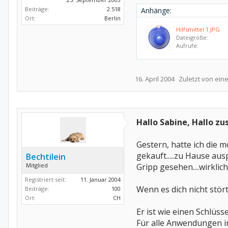
Beiträge:
2.518
Anhänge:
Ort:
Berlin
Hilfsmittel 1.JPG
Dateigröße:
Aufrufe:
16. April 2004
Zuletzt von ein
Hallo Sabine, Hallo 
Gestern, hatte ich die 
gekauft.....zu Hause aus
Bechtilein
Mitglied
Gripp gesehen....wirklic
Registriert seit:
11. Januar 2004
Wenn es dich nicht stört
Beiträge:
100
Ort:
CH
Er ist wie einen Schlüss
Für alle Anwendungen i