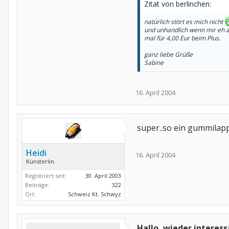
Zitat von berlinchen:
natürlich stört es mich nicht
und unhandlich wenn mir eh al
mal für 4,00 Eur beim Plus.
ganz liebe Grüße
Sabine
16. April 2004
super..so ein gummilapp
Heidi
16. April 2004
Künsterlin
Registriert seit:
30. April 2003
Beiträge:
322
Ort:
Schweiz Kt. Schwyz
Hallo, wieder interes