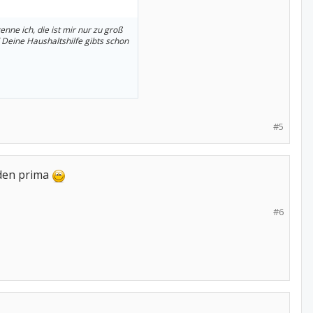
nne ich, die ist mir nur zu groß
d Deine Haushaltshilfe gibts schon
#5
 den prima
#6