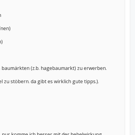
n
fnen)
n)
h in baumärkten (z.b. hagebaumarkt) zu erwerben.
 zu stöbern. da gibt es wirklich gute tipps.).
n, nur komme ich besser mit der hebelwirkung