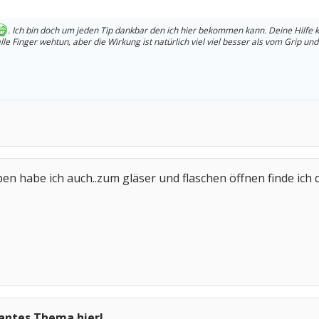
. Ich bin doch um jeden Tip dankbar den ich hier bekommen kann. Deine Hilfe ke
le Finger wehtun, aber die Wirkung ist natürlich viel viel besser als vom Grip un
en habe ich auch..zum gläser und flaschen öffnen finde ich
santes Thema hier!