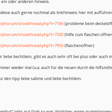
 ein oder anderen hinweis.
 diese auch gerne nochmal als linkhinweis hier mit aufführe
de/phorum/showthread.php?t=7166
(probleme beim deckelöf
de/phorum/showthread.php?t=7260
(hilfe zum flaschen öffne
de/phorum/showthread.php?t=7956
(flaschenöffner)
r liebe bechtilein, gibt es auch sehr oft bei plus oder auc
mmer wieder mal (u.a. auch für die neuen durch die hilfsmittel
r den tipp liebe sabine und liebe bechtilein.
ummihut" sehr gut (hab so was ähnliches: einen gummilappe