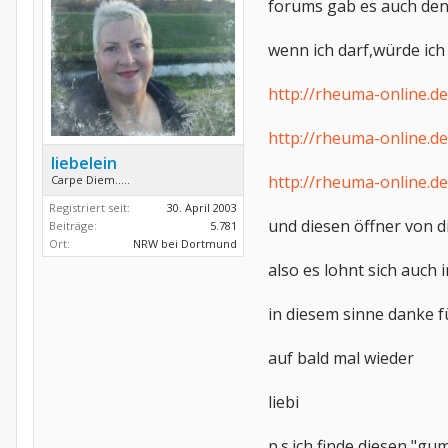
forums gab es auch den
wenn ich darf,würde ich
http://rheuma-online.
http://rheuma-online.
liebelein
http://rheuma-online.
Carpe Diem.....
Registriert seit:
30. April 2003
und diesen öffner von di
Beiträge:
5.781
Ort:
NRW bei Dortmund
also es lohnt sich auch i
in diesem sinne danke fü
auf bald mal wieder
liebi
p.s.ich finde diesen "g