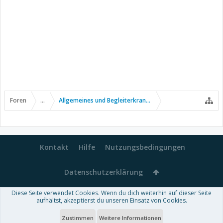
Foren
...
Allgemeines und Begleiterkrankungen
Kontakt
Hilfe
Nutzungsbedingungen
Datenschutzerklärung
Diese Seite verwendet Cookies. Wenn du dich weiterhin auf dieser Seite
Forum software by XenForo™
aufhältst, akzeptierst du unseren Einsatz von Cookies.
-
Deutsch von xenDach
Some XenForo functionality crafted by
Audentio Design
.
Theme designed by
ThemeHouse
.
Zustimmen
Weitere Informationen