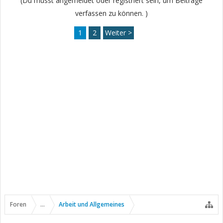
(Du musst angemeldet oder registriert sein, um Beiträge
verfassen zu können. )
1
2
Weiter >
Foren
...
Arbeit und Allgemeines