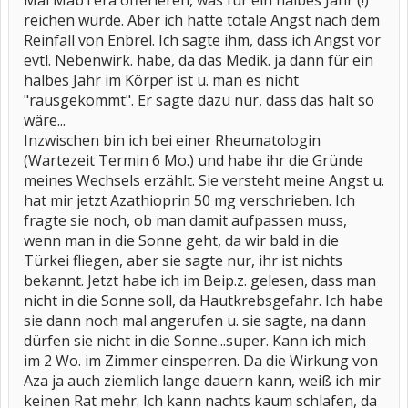
Mai MabTera offerieren, was für ein halbes Jahr (!)
reichen würde. Aber ich hatte totale Angst nach dem
Reinfall von Enbrel. Ich sagte ihm, dass ich Angst vor
evtl. Nebenwirk. habe, da das Medik. ja dann für ein
halbes Jahr im Körper ist u. man es nicht
"rausgekommt". Er sagte dazu nur, dass das halt so
wäre...
Inzwischen bin ich bei einer Rheumatologin
(Wartezeit Termin 6 Mo.) und habe ihr die Gründe
meines Wechsels erzählt. Sie versteht meine Angst u.
hat mir jetzt Azathioprin 50 mg verschrieben. Ich
fragte sie noch, ob man damit aufpassen muss,
wenn man in die Sonne geht, da wir bald in die
Türkei fliegen, aber sie sagte nur, ihr ist nichts
bekannt. Jetzt habe ich im Beip.z. gelesen, dass man
nicht in die Sonne soll, da Hautkrebsgefahr. Ich habe
sie dann noch mal angerufen u. sie sagte, na dann
dürfen sie nicht in die Sonne...super. Kann ich mich
im 2 Wo. im Zimmer einsperren. Da die Wirkung von
Aza ja auch ziemlich lange dauern kann, weiß ich mir
keinen Rat mehr. Ich kann nachts kaum schlafen, da