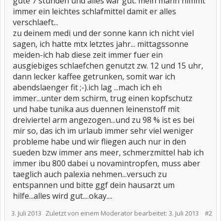
gute 7 stunden und alles war gut. mein mann nimmt
immer ein leichtes schlafmittel damit er alles
verschlaeft...
zu deinem medi und der sonne kann ich nicht viel
sagen, ich hatte mtx letztes jahr... mittagssonne
meiden-ich hab diese zeit immer fuer ein
ausgiebiges schlaefchen genutzt zw. 12 und 15 uhr,
dann lecker kaffee getrunken, somit war ich
abendslaenger fit ;-).ich lag ...mach ich eh
immer...unter dem schirm, trug einen kopfschutz
und habe tunika aus duennen leinenstoff mit
dreiviertel arm angezogen...und zu 98 % ist es bei
mir so, das ich im urlaub immer sehr viel weniger
probleme habe und wir fliegen auch nur in den
sueden bzw immer ans meer, schmerzmittel hab ich
immer ibu 800 dabei u novamintropfen, muss aber
taeglich auch palexia nehmen...versuch zu
entspannen und bitte ggf dein hausarzt um
hilfe...alles wird gut....okay....
3. Juli 2013
Zuletzt von einem Moderator bearbeitet:
3. Juli 2013
#2